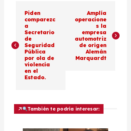
N
Piden
Amplía
a
comparezc
operacione
a
s la
Secretario
empresa
v
de
automotriz
Seguridad
de origen
e
Pública
Alemán
por ola de
Marquardt
g
violencia
en el
a
Estado.
c
i
También te podría interesar:
ó