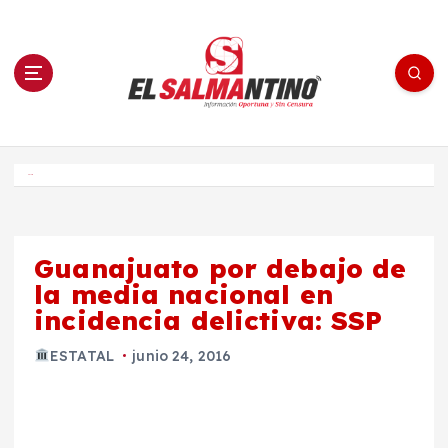
S
a
l
t
a
r
a
l
c
o
El Salmantino - medios/noticias/editorial
n
t
e
Inicio
n
i
d
o
Guanajuato por debajo de
la media nacional en
incidencia delictiva: SSP
ESTATAL
junio 24, 2016