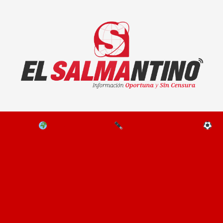
El Salmantino - medios/noticias/editorial
NAL
EL MUNDO
EDITORIALES
D