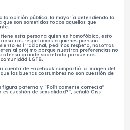
la opinión pública, la mayoría defendiendo la
la que son sometidos todos aquellos que
nte.
 tiene esta persona quien es homofóbico, esto
a, nosotros respetamos a quienes piensan
iento es irracional, pedimos respeto, nosotros
eten al prójimo porque nuestras preferencias no
una ofensa grande sobretodo porque nos
a comunidad LGTB.
n su cuenta de Facebook compartió la imagen del
que las buenas costumbres no son cuestión de
a figura paterna y “Políticamente correcta”
es cuestión de sexualidad?”, señaló Giss