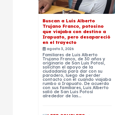
d
e
Buscan a Luis Alberto
Trujano Franco, potosino
que viajaba con destino a
e
Irapuato, pero desapareció
en el trayecto
n
agosto 3, 2026
Familiares de Luis Alberto
Trujano Franco, de 30 años y
t
originario de San Luis Potosí,
solicitan el apoyo de la
ciudadanía para dar con su
paradero, luego de perder
r
contacto con él cuando viajaba
rumbo a Irapuato. De acuerdo
con sus familiares, Luis Alberto
a
salió de San Luis Potosí
alrededor de las…
d