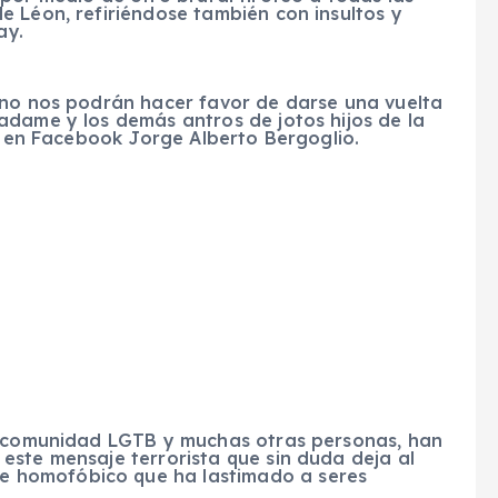
e Léon, refiriéndose también con insultos y
ay.
 no nos podrán hacer favor de darse una vuelta
dame y los demás antros de jotos hijos de la
r en Facebook Jorge Alberto Bergoglio.
a comunidad LGTB y muchas otras personas, han
este mensaje terrorista que sin duda deja al
 homofóbico que ha lastimado a seres