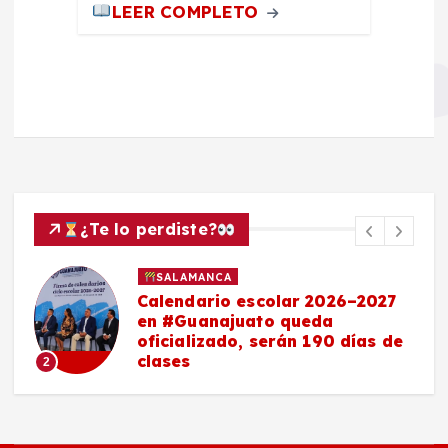
LEER COMPLETO
¿Te lo perdiste?
SALAMANCA
Maestro salmantino, delegado
de la SEP en Guanajuato,
anuncia nuevos bachilleratos,
becas y pase directo a
universidades
3