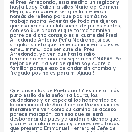
el Presi Arredondo, esta medito un regidor y
hasta Lady Calienta sillas María del Carmen
Mejía, quien parece ser que la metieron
nomás de relleno porque pos nomás no
trabaja nadita. Además de todo me dijeron
que eso ya es un club social de puros cuates,
con eso que ahora el que forma también
parte de dicho consejo es el cuate del Presi
Arredondo Antonio Peña Medrano, si ese
singular sujeto que tiene como mérito… este…
este… mmm… pos ser cute del Presi
Arredondo, ya ven que hasta salió
bendecido con una consejería en CMAPAS. Ya
mejor dejen ir a ver de quien soy cuate o
familiar porque eso de andar sin chamba y
fregado pos no es para mi Ajuaa!!
Que pasen los de Pueblaaa!! Y es que al más
puro estilo de la señorita Laura, los
ciudadanos y en especial los habitantes de
la comunidad de San Juan de Razos quienes
literalmente ven como su camino se acceso
parece mazapán, con eso que se está
desboronando pues ya andan pidiendo que,
y ante la mala atención y peores resultados
que presenta Emmanuel Herrera el Jefe de