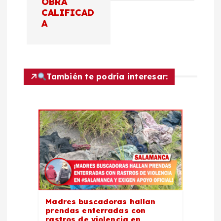
e
OBRA
CALIFICAD
g
A
a
c
También te podría interesar:
i
ó
n
d
e
Madres buscadoras hallan
e
prendas enterradas con
rastros de violencia en