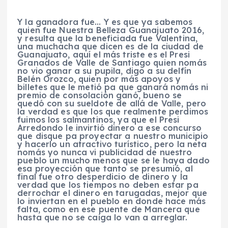
Y la ganadora fue… Y es que ya sabemos
quien fue Nuestra Belleza Guanajuato 2016,
y resulta que la beneficiada fue Valentina,
una muchacha que dicen es de la ciudad de
Guanajuato, aquí el más triste es el Presi
Granados de Valle de Santiago quien nomás
no vio ganar a su pupila, digo a su delfín
Belén Orozco, quien por más apoyos y
billetes que le metió pa que ganará nomás ni
premio de consolación ganó, bueno se
quedó con su sueldote de allá de Valle, pero
la verdad es que los que realmente perdimos
fuimos los salmantinos, ya que el Presi
Arredondo le invirtió dinero a ese concurso
que disque pa proyectar a nuestro municipio
y hacerlo un atractivo turístico, pero la neta
nomás yo nunca vi publicidad de nuestro
pueblo un mucho menos que se le haya dado
esa proyección que tanto se presumió, al
final fue otro desperdicio de dinero y la
verdad que los tiempos no deben estar pa
derrochar el dinero en tarugadas, mejor que
lo inviertan en el pueblo en donde hace más
falta, como en ese puente de Mancera que
hasta que no se caiga lo van a arreglar.