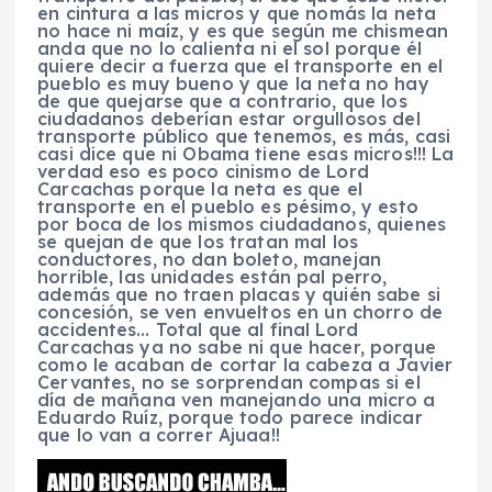
en cintura a las micros y que nomás la neta
no hace ni maíz, y es que según me chismean
anda que no lo calienta ni el sol porque él
quiere decir a fuerza que el transporte en el
pueblo es muy bueno y que la neta no hay
de que quejarse que a contrario, que los
ciudadanos deberían estar orgullosos del
transporte público que tenemos, es más, casi
casi dice que ni Obama tiene esas micros!!! La
verdad eso es poco cinismo de Lord
Carcachas porque la neta es que el
transporte en el pueblo es pésimo, y esto
por boca de los mismos ciudadanos, quienes
se quejan de que los tratan mal los
conductores, no dan boleto, manejan
horrible, las unidades están pal perro,
además que no traen placas y quién sabe si
concesión, se ven envueltos en un chorro de
accidentes… Total que al final Lord
Carcachas ya no sabe ni que hacer, porque
como le acaban de cortar la cabeza a Javier
Cervantes, no se sorprendan compas si el
día de mañana ven manejando una micro a
Eduardo Ruíz, porque todo parece indicar
que lo van a correr Ajuaa!!