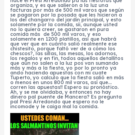
hace el Presi Arredondo pa las fiestotas que
organiza, y es que salieron a la luz una
facturas por más de 500 mil varos que según
se pagaron por la posada que les hicieron a
los del changarro del jardín principal, y esto
solamente por la comida, sii, aunque usted
no lo quiera creer, se gastaron en pura
comida más de 500 mil varos, y eso
solamente en 1200 platillos, así que habrá
que ver que en cuánto salió realmente ese
chistesito, porque faltó ver de a cómo los
chescos?, las sillas, las mesas, los adornos,
los regalos y en fin, todos aquellos detallitos
que aún no salen a la luz pos van sumando
más y más a la fiesta, yo por lo pronto ya
ando haciendo apuestas con mi cuate
Tuperto, yo calculo que la fiesta salió en más
o menos en unos 800 mil varos, así que…
corren las apuestas!! Espero su pronóstico.
Ah, y se me olvidaba, y entonces no hay
dinero pal puente de Mancera? Es pregunta
pal Presi Arredondo que espero no le
incomode y le caiga mal la comida.