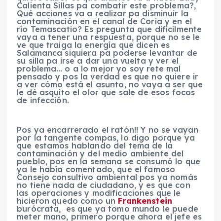
Calienta Sillas pa combatir este problema?,
Qué acciones va a realizar pa disminuir la
contaminación en el canal de Coria y en el
río Temascatio? Es pregunta que difícilmente
vaya a tener una respuesta, porque no se le
ve que traiga la energía que dicen es
Salamanca siquiera pa poderse levantar de
su silla pa irse a dar una vuelta y ver el
problema… o a lo mejor yo soy rete mal
pensado y pos la verdad es que no quiere ir
a ver cómo está el asunto, no vaya a ser que
le dé asquito el olor que sale de esos focos
de infección.
Pos ya encarrerado el ratón!! Y no se vayan
por la tangente compas, lo digo porque ya
que estamos hablando del tema de la
contaminación y del medio ambiente del
pueblo, pos en la semana se consumó lo que
ya le había comentado, que el famoso
Consejo consultivo ambiental pos ya nomás
no tiene nada de ciudadano, y es que con
las operaciones y modificaciones que le
hicieron quedo como un
Frankenstein
burócrata, es que ya tomo mundo le puede
meter mano, primero porque ahora el jefe es