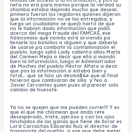
neta no era para menos porque la verdad su
chamba estaba dejando mucho que desear,
primero fueron los regidores quienes dijieron
que la información no se las entregaba, y
luego un ciudadano se quejó harto de que
no le habían dado información que pidió
acerca del mega fraude del FAMCAS, ese
fideicomiso que nomás está sirviendo pa
llenarle los bolsillos a alguien y que debería
de usarse pa combatir la contaminación el
pueblo, luego salió Lady calienta sillas María
del Carmen Mejía a decir que ella si mandó
bien la información, luego el Administrador
de Moches del pueblo Héctor Alfaro a decir
que pos la información si estaba bien y
total… que se hizo un desma$&e que al final
hicieron que cambiaran de silla y feo a
Javier Cervantes quien pues al parecer solo
cambio de huesote.
Ya no se quejen que me pueden correr!!! Y es
que el que me chismean que anda rete
desesperado, triste, ojeroso y con los ojos
hinchados de las ganas que tiene de llorar es
Lord Carcachas Eduardo Ruíz el director de
transporte del pueblo, si ese que debe meter