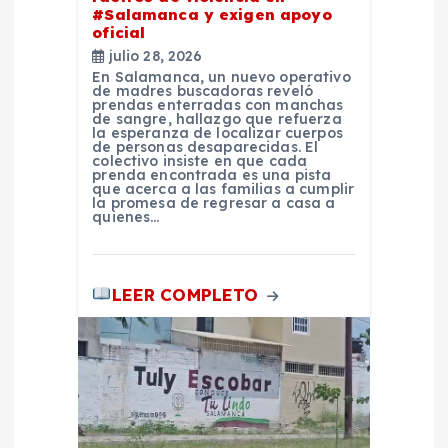
#Salamanca y exigen apoyo
n
oficial
julio 28, 2026
t
En Salamanca, un nuevo operativo
de madres buscadoras reveló
prendas enterradas con manchas
de sangre, hallazgo que refuerza
r
la esperanza de localizar cuerpos
de personas desaparecidas. El
colectivo insiste en que cada
a
prenda encontrada es una pista
que acerca a las familias a cumplir
la promesa de regresar a casa a
quienes…
d
a
LEER COMPLETO
s