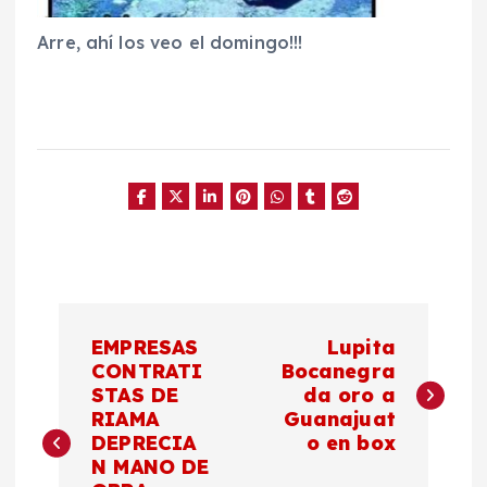
Arre, ahí los veo el domingo!!!
N
EMPRESAS
Lupita
a
CONTRATI
Bocanegra
STAS DE
da oro a
RIAMA
Guanajuat
v
DEPRECIA
o en box
N MANO DE