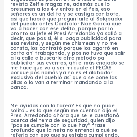
revista Zelfie magazine, además que lo
presumen a los 4 vientos en el feis, eso
señores es un delito y se castiga con bote,
así que habrá que preguntarle al Solapador
del pueblo antes Contralor Noe García que
va a hacer con ese delito, porque por lo
pronto su jefe el Presi Arredondo ya salió a
decir, que pos si, él si paga publicidad para
esa revista, y según me chismean y no me
consta, los contrató porque los agarró en
corto ahí trabajando, y pos no tuvo que salir
a la calle a buscarle otro método pa
publicitar sus eventos, ahí el más enojado se
me hace que va a ser mi cuate el PECAS
porque pos nomás ya no es el alabador
exclusivo del pueblo así que o se pone las
pilas o lo van a terminar mandando a la
banca.
Me ayudas con la tarea? Es que no pude
solito… es lo que según me cuentan dijo el
Presi Arredondo ahora que se le cuestionó
acerca del tema de seguridad, quien dijo
“pos se cumple con lo que hay” frase
profunda que la neta no entendí a qué se
refería con eso que su estaba cumpliendo,