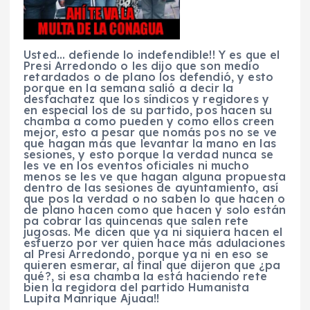
Usted… defiende lo indefendible!! Y es que el
Presi Arredondo o les dijo que son medio
retardados o de plano los defendió, y esto
porque en la semana salió a decir la
desfachatez que los síndicos y regidores y
en especial los de su partido, pos hacen su
chamba a como pueden y como ellos creen
mejor, esto a pesar que nomás pos no se ve
que hagan más que levantar la mano en las
sesiones, y esto porque la verdad nunca se
les ve en los eventos oficiales ni mucho
menos se les ve que hagan alguna propuesta
dentro de las sesiones de ayuntamiento, así
que pos la verdad o no saben lo que hacen o
de plano hacen como que hacen y solo están
pa cobrar las quincenas que salen rete
jugosas. Me dicen que ya ni siquiera hacen el
esfuerzo por ver quien hace más adulaciones
al Presi Arredondo, porque ya ni en eso se
quieren esmerar, al final que dijeron que ¿pa
qué?, si esa chamba la está haciendo rete
bien la regidora del partido Humanista
Lupita Manrique Ajuaa!!