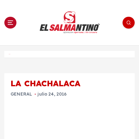
S
a
l
t
a
r
a
l
c
o
El Salmantino - medios/noticias/editorial
n
t
e
Inicio
n
i
d
o
LA CHACHALACA
GENERAL
julio 24, 2016