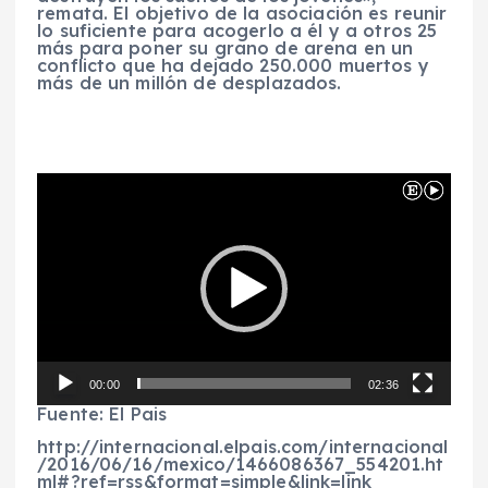
remata. El objetivo de la asociación es reunir
lo suficiente para acogerlo a él y a otros 25
más para poner su grano de arena en un
conflicto que ha dejado 250.000 muertos y
más de un millón de desplazados.
R
e
p
r
o
d
u
c
t
o
r
d
00:00
02:36
e
v
Fuente: El Pais
í
d
http://internacional.elpais.com/internacional
e
/2016/06/16/mexico/1466086367_554201.ht
o
ml#?ref=rss&format=simple&link=link