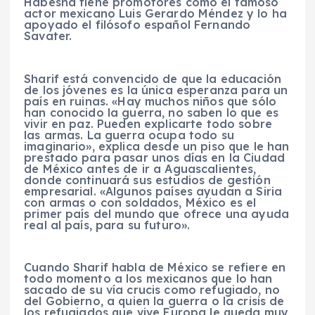
Habesha tiene promotores como el famoso
actor mexicano Luis Gerardo Méndez y lo ha
apoyado el filósofo español Fernando
Savater.
Sharif está convencido de que la educación
de los jóvenes es la única esperanza para un
país en ruinas. «Hay muchos niños que sólo
han conocido la guerra, no saben lo que es
vivir en paz. Pueden explicarte todo sobre
las armas. La guerra ocupa todo su
imaginario», explica desde un piso que le han
prestado para pasar unos días en la Ciudad
de México antes de ir a Aguascalientes,
donde continuará sus estudios de gestión
empresarial. «Algunos países ayudan a Siria
con armas o con soldados, México es el
primer país del mundo que ofrece una ayuda
real al país, para su futuro».
Cuando Sharif habla de México se refiere en
todo momento a los mexicanos que lo han
sacado de su vía crucis como refugiado, no
del Gobierno, a quien la guerra o la crisis de
los refugiados que vive Europa le queda muy