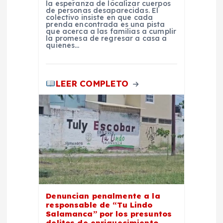
la esperanza de localizar cuerpos
r
de personas desaparecidas. El
colectivo insiste en que cada
prenda encontrada es una pista
que acerca a las familias a cumplir
a
la promesa de regresar a casa a
quienes…
d
LEER COMPLETO
a
s
Denuncian penalmente a la
responsable de “Tu Lindo
Salamanca” por los presuntos
delitos de enriquecimiento