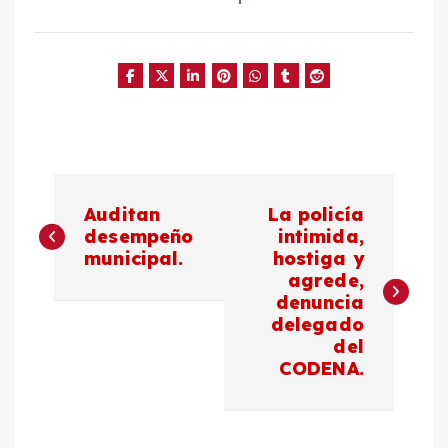
N
Auditan
La policía
a
desempeño
intimida,
municipal.
hostiga y
agrede,
v
denuncia
delegado
e
del
CODENA.
g
a