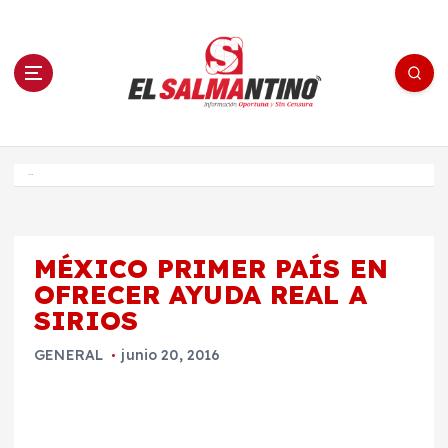
S
a
l
t
a
r
a
l
c
o
El Salmantino - medios/noticias/editorial
n
t
e
Inicio
n
i
d
o
MÉXICO PRIMER PAÍS EN
OFRECER AYUDA REAL A
SIRIOS
GENERAL
junio 20, 2016