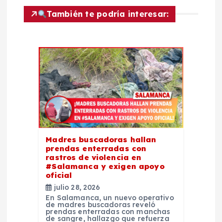
c
También te podría interesar:
i
ó
n
d
e
Madres buscadoras hallan
prendas enterradas con
rastros de violencia en
e
#Salamanca y exigen apoyo
oficial
n
julio 28, 2026
En Salamanca, un nuevo operativo
de madres buscadoras reveló
t
prendas enterradas con manchas
de sangre, hallazgo que refuerza