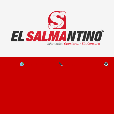
El Salmantino - medios/noticias/editorial
NAL
EL MUNDO
EDITORIALES
D