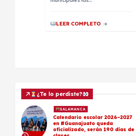
n
LEER COMPLETO
t
r
a
d
a
¿Te lo perdiste?
s
SALAMANCA
Calendario escolar 2026–2027
al
en #Guanajuato queda
el
oficializado, serán 190 días de
clases