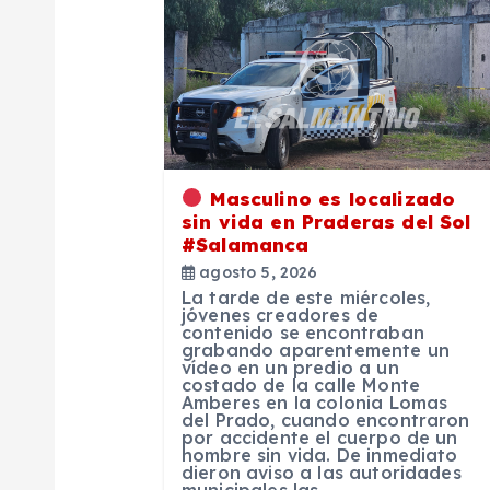
a
c
i
Masculino es localizado
ó
sin vida en Praderas del Sol
#Salamanca
agosto 5, 2026
n
La tarde de este miércoles,
jóvenes creadores de
contenido se encontraban
d
grabando aparentemente un
vídeo en un predio a un
costado de la calle Monte
e
Amberes en la colonia Lomas
del Prado, cuando encontraron
por accidente el cuerpo de un
hombre sin vida. De inmediato
e
dieron aviso a las autoridades
municipales las…