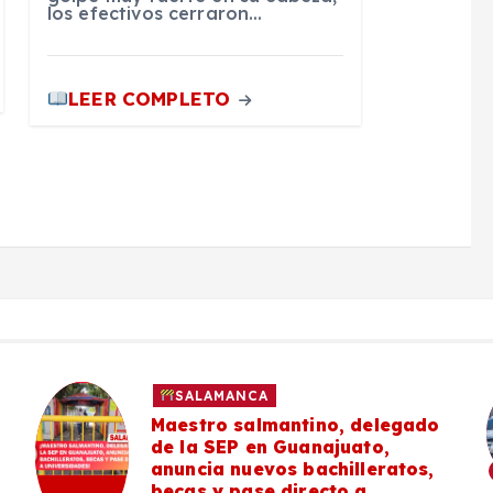
los efectivos cerraron…
LEER COMPLETO
SALAMANCA
Maestro salmantino, delegado
de la SEP en Guanajuato,
anuncia nuevos bachilleratos,
becas y pase directo a