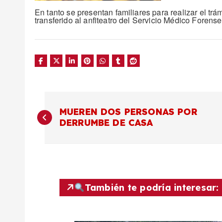
En tanto se presentan familiares para realizar el trám
transferido al anfiteatro del Servicio Médico Forense
N
MUEREN DOS PERSONAS POR
DERRUMBE DE CASA
a
v
e
También te podría interesar:
g