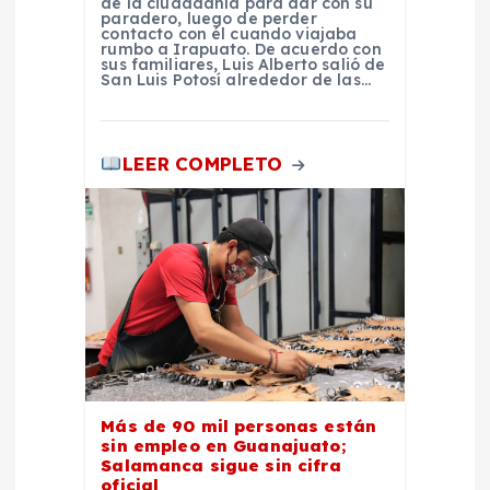
de la ciudadanía para dar con su
paradero, luego de perder
a
contacto con él cuando viajaba
rumbo a Irapuato. De acuerdo con
sus familiares, Luis Alberto salió de
San Luis Potosí alrededor de las…
s
LEER COMPLETO
Más de 90 mil personas están
sin empleo en Guanajuato;
Salamanca sigue sin cifra
oficial