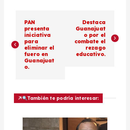
N
PAN
Destaca
a
presenta
Guanajuat
iniciativa
o por el
para
combate el
v
eliminar el
rezago
fuero en
educativo.
e
Guanajuat
o.
g
a
c
También te podría interesar:
i