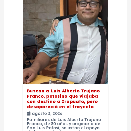
ó
n
d
e
e
n
t
Buscan a Luis Alberto Trujano
Franco, potosino que viajaba
r
con destino a Irapuato, pero
desapareció en el trayecto
a
agosto 3, 2026
Familiares de Luis Alberto Trujano
Franco, de 30 años y originario de
d
San Luis Potosí, solicitan el apoyo