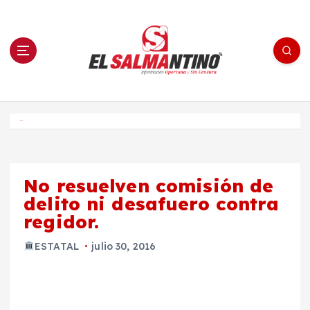
S
a
l
t
a
r
a
l
c
o
El Salmantino - medios/noticias/editorial
n
t
e
Inicio
n
i
d
o
No resuelven comisión de
delito ni desafuero contra
regidor.
ESTATAL
julio 30, 2016