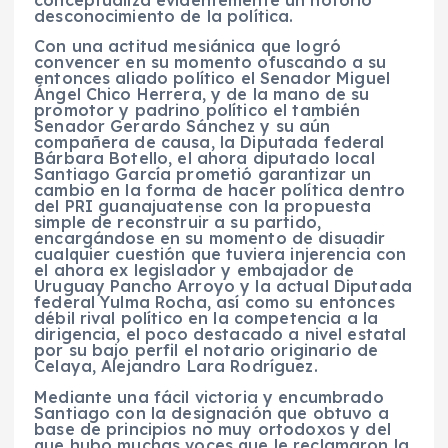
conceptualiza evidentemente un notorio
desconocimiento de la política.
Con una actitud mesiánica que logró
convencer en su momento ofuscando a su
entonces aliado político el Senador Miguel
Ángel Chico Herrera, y de la mano de su
promotor y padrino político el también
Senador Gerardo Sánchez y su aún
compañera de causa, la Diputada federal
Bárbara Botello, el ahora diputado local
Santiago García prometió garantizar un
cambio en la forma de hacer política dentro
del PRI guanajuatense con la propuesta
simple de reconstruir a su partido,
encargándose en su momento de disuadir
cualquier cuestión que tuviera injerencia con
el ahora ex legislador y embajador de
Uruguay Pancho Arroyo y la actual Diputada
federal Yulma Rocha, así como su entonces
débil rival político en la competencia a la
dirigencia, el poco destacado a nivel estatal
por su bajo perfil el notario originario de
Celaya, Alejandro Lara Rodríguez.
Mediante una fácil victoria y encumbrado
Santiago con la designación que obtuvo a
base de principios no muy ortodoxos y del
que hubo muchas voces que le reclamaron la