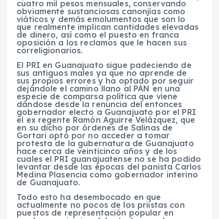
cuatro mil pesos mensuales, conservando
obviamente sustanciosas canonjías como
viáticos y demás emolumentos que son lo
que realmente implican cantidades elevadas
de dinero, así como el puesto en franca
oposición a los reclamos que le hacen sus
correligionarios.
El PRI en Guanajuato sigue padeciendo de
sus antiguos males ya que no aprende de
sus propios errores y ha optado por seguir
dejándole el camino llano al PAN en una
especie de comparsa política que viene
dándose desde la renuncia del entonces
gobernador electo a Guanajuato por el PRI
el ex regente Ramón Aguirre Velázquez, que
en su dicho por órdenes de Salinas de
Gortari optó por no acceder a tomar
protesta de la gubernatura de Guanajuato
hace cerca de veinticinco años y de los
cuales el PRI guanajuatense no se ha podido
levantar desde las épocas del panista Carlos
Medina Plasencia como gobernador interino
de Guanajuato.
Todo esto ha desembocado en que
actualmente no pocos de los priistas con
puestos de representación popular en