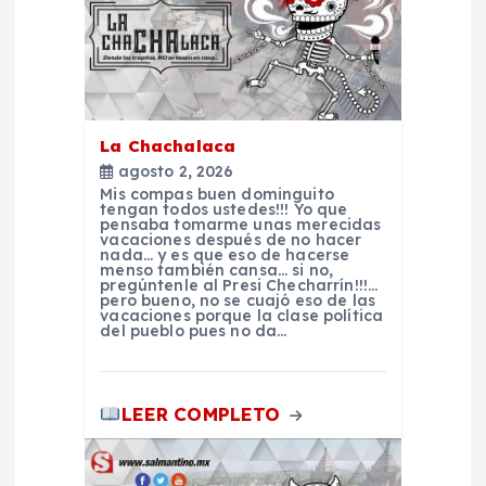
i
ó
n
La Chachalaca
agosto 2, 2026
d
Mis compas buen dominguito
tengan todos ustedes!!! Yo que
pensaba tomarme unas merecidas
e
vacaciones después de no hacer
nada… y es que eso de hacerse
menso también cansa… si no,
pregúntenle al Presi Checharrín!!!…
e
pero bueno, no se cuajó eso de las
vacaciones porque la clase política
del pueblo pues no da…
n
t
LEER COMPLETO
r