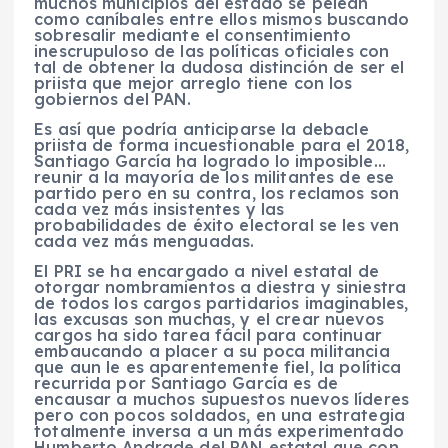
muchos municipios del estado se pelean
como caníbales entre ellos mismos buscando
sobresalir mediante el consentimiento
inescrupuloso de las políticas oficiales con
tal de obtener la dudosa distinción de ser el
priista que mejor arreglo tiene con los
gobiernos del PAN.
Es así que podría anticiparse la debacle
priista de forma incuestionable para el 2018,
Santiago García ha logrado lo imposible…
reunir a la mayoría de los militantes de ese
partido pero en su contra, los reclamos son
cada vez más insistentes y las
probabilidades de éxito electoral se les ven
cada vez más menguadas.
El PRI se ha encargado a nivel estatal de
otorgar nombramientos a diestra y siniestra
de todos los cargos partidarios imaginables,
las excusas son muchas, y el crear nuevos
cargos ha sido tarea fácil para continuar
embaucando a placer a su poca militancia
que aun le es aparentemente fiel, la política
recurrida por Santiago García es de
encausar a muchos supuestos nuevos líderes
pero con pocos soldados, en una estrategia
totalmente inversa a un más experimentado
Humberto Andrade del PAN estatal que con