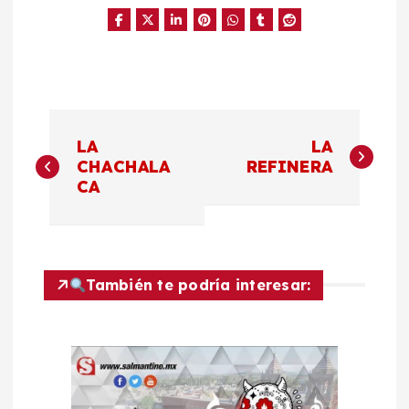
N
LA
LA
a
CHACHALA
REFINERA
CA
v
e
También te podría interesar:
g
a
c