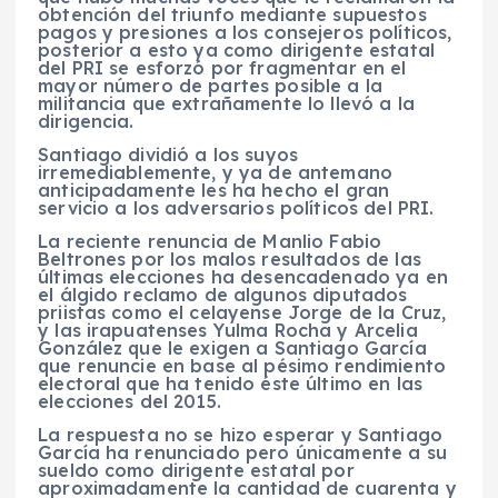
obtención del triunfo mediante supuestos
pagos y presiones a los consejeros políticos,
posterior a esto ya como dirigente estatal
del PRI se esforzó por fragmentar en el
mayor número de partes posible a la
militancia que extrañamente lo llevó a la
dirigencia.
Santiago dividió a los suyos
irremediablemente, y ya de antemano
anticipadamente les ha hecho el gran
servicio a los adversarios políticos del PRI.
La reciente renuncia de Manlio Fabio
Beltrones por los malos resultados de las
últimas elecciones ha desencadenado ya en
el álgido reclamo de algunos diputados
priistas como el celayense Jorge de la Cruz,
y las irapuatenses Yulma Rocha y Arcelia
González que le exigen a Santiago García
que renuncie en base al pésimo rendimiento
electoral que ha tenido éste último en las
elecciones del 2015.
La respuesta no se hizo esperar y Santiago
García ha renunciado pero únicamente a su
sueldo como dirigente estatal por
aproximadamente la cantidad de cuarenta y