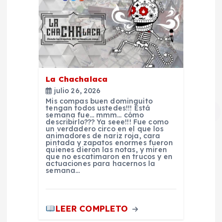
a
d
a
La Chachalaca
s
julio 26, 2026
Mis compas buen dominguito
tengan todos ustedes!!! Está
semana fue… mmm… cómo
describirlo??? Ya seee!!! Fue como
un verdadero circo en el que los
animadores de nariz roja, cara
pintada y zapatos enormes fueron
quienes dieron las notas, y miren
que no escatimaron en trucos y en
actuaciones para hacernos la
semana…
LEER COMPLETO