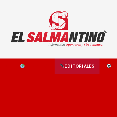
El Salmantino - medios/noticias/editorial
NAL
EL MUNDO
EDITORIALES
D