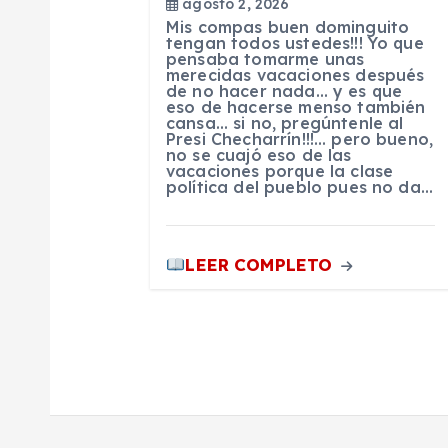
agosto 2, 2026
ó
Mis compas buen dominguito
tengan todos ustedes!!! Yo que
pensaba tomarme unas
n
merecidas vacaciones después
de no hacer nada… y es que
eso de hacerse menso también
d
cansa… si no, pregúntenle al
Presi Checharrín!!!… pero bueno,
no se cuajó eso de las
vacaciones porque la clase
e
política del pueblo pues no da…
e
LEER COMPLETO
n
t
r