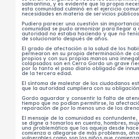
salmantina, y es evidente que la propia nece
esta comunidad culminó en el ejercicio comun
necesidades en materia de servicios públicos
Pudiera parecer una cuestión sin importanc
comunidad se pudo armonizar para llegar a u
autoridad no estaba haciendo y que no tenía 
de solucionarlo después de años.
El grado de afectación a la salud de los ha
permearon en su propia determinación de co
propios y con sus propias manos una innegab
colapsados son en Cerro Gordo un grave ries
por lo tanto el paso diario obligado de inn
de la tercera edad.
El síntoma de malestar de los ciudadanos es
que la autoridad cumpliera con su obligación
Gordo aguardar y consentir la falta de atenc
tiempo que no podían permitirse, la afectació
reparación de por lo menos uno de los drena
El mensaje de la comunidad es contundente, 
se digne a tomarlos en cuenta, hombres, muj
una problemática que los aqueja desde hace
comienza a allegarse de más problemas, ahor
vulnerables como son los niños que comienz