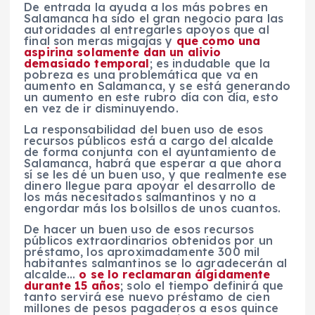
De entrada la ayuda a los más pobres en
Salamanca ha sido el gran negocio para las
autoridades al entregarles apoyos que al
final son meras migajas y
que como una
aspirina solamente dan un alivio
demasiado temporal
; es indudable que la
pobreza es una problemática que va en
aumento en Salamanca, y se está generando
un aumento en este rubro día con día, esto
en vez de ir disminuyendo.
La responsabilidad del buen uso de esos
recursos públicos está a cargo del alcalde
de forma conjunta con el ayuntamiento de
Salamanca, habrá que esperar a que ahora
sí se les dé un buen uso, y que realmente ese
dinero llegue para apoyar el desarrollo de
los más necesitados salmantinos y no a
engordar más los bolsillos de unos cuantos.
De hacer un buen uso de esos recursos
públicos extraordinarios obtenidos por un
préstamo, los aproximadamente 300 mil
habitantes salmantinos se lo agradecerán al
alcalde…
o se lo reclamaran álgidamente
durante 15 años
; solo el tiempo definirá que
tanto servirá ese nuevo préstamo de cien
millones de pesos pagaderos a esos quince