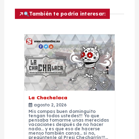
e
También te podría interesar:
g
a
c
i
ó
n
La Chachalaca
agosto 2, 2026
d
Mis compas buen dominguito
tengan todos ustedes!!! Yo que
pensaba tomarme unas merecidas
e
vacaciones después de no hacer
nada… y es que eso de hacerse
menso también cansa… si no,
pregúntenle al Presi Checharrín!!!…