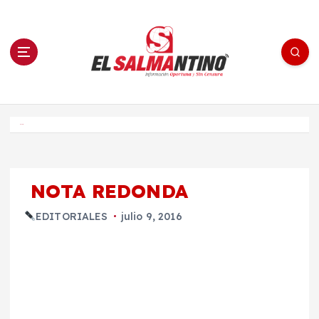
S
a
l
t
a
r
a
l
c
o
El Salmantino - medios/noticias/editorial
n
t
e
Inicio
n
i
d
o
NOTA REDONDA
EDITORIALES
julio 9, 2016