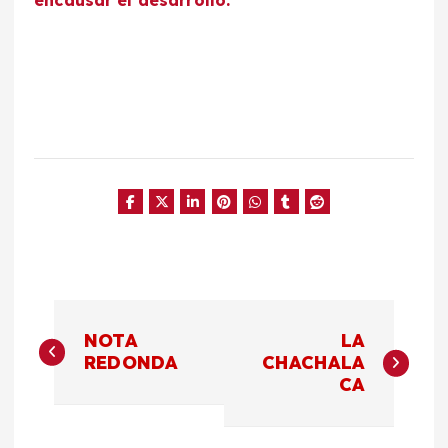
encausar el desarrollo.
N
NOTA
LA
a
REDONDA
CHACHALA
CA
v