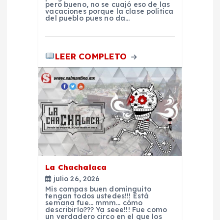
e
pero bueno, no se cuajó eso de las
vacaciones porque la clase política
del pueblo pues no da…
n
t
LEER COMPLETO
r
a
d
a
La Chachalaca
s
julio 26, 2026
Mis compas buen dominguito
tengan todos ustedes!!! Está
semana fue… mmm… cómo
describirlo??? Ya seee!!! Fue como
un verdadero circo en el que los