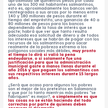
aproximada de quinientos pesos por cada
uno de los 300 mil habitantes salmantinos,
esto es, aproximadamente los bancos verán
reintegradas a sus arcas por lo menos entre
140 y 180 millones de pesos durante el
tiempo del empréstito, una ganancia de 40 a
80 millones de pesos para los bancos
dependiendo de la tasa de interés que se
pacte; habrá que ver que tanto resulta
adecuada esa solicitud de dinero y de todos
los intereses que se habrán de pagar con los
recursos de los salmantinos para sacar
realmente de la pobreza extrema a los
polígonos sociales más débiles,
muy pronto
el tiempo lo dirá si valió la pena
endeudarse
,
o sí solamente fue una
justificación para que la administración
municipal gaste a manos llenas durante el
año 2016 y que paguen los salmantinos con
sus respectivos intereses durante 15 largos
años
.
¿Será que acaso para algunos los pobres
son el mejor de los pretextos en Salamanca
y que por lo tanto mientras más pobres “se
fabriquen” es mejor?,
o simplemente es que
las cosas no se están haciendo del todo
correctas por parte de quienes deben