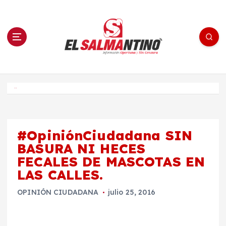
S
a
l
t
a
r
a
l
c
o
El Salmantino - medios/noticias/editorial
n
t
e
Inicio
n
i
d
o
#OpiniónCiudadana SIN
BASURA NI HECES
FECALES DE MASCOTAS EN
LAS CALLES.
OPINIÓN CIUDADANA
julio 25, 2016