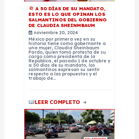
e
A 50 DÍAS DE SU MANDATO,
ESTO ES LO QUE OPINAN LOS
n
SALMANTINOS DEL GOBIERNO
DE CLAUDIA SHEINMBAUM
t
noviembre 20, 2024
México por primera vez en su
historia tiene como gobernante a
r
una mujer, Claudia Sheinbaum
Pardo, quien tomó protesta de su
cargo como presidenta de la
República, el pasado 1 de octubre y
a
a 50 días de su mandato, los
salmantinos expresan su sentir
respecto a las propuestas y el
d
trabajo de…
a
LEER COMPLETO
s