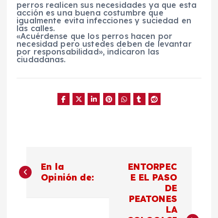
perros realicen sus necesidades ya que esta
acción es una buena costumbre que
igualmente evita infecciones y suciedad en
las calles.
«Acuérdense que los perros hacen por
necesidad pero ustedes deben de levantar
por responsabilidad», indicaron las
ciudadanas.
N
En la
ENTORPEC
a
Opinión de:
E EL PASO
DE
PEATONES
v
LA