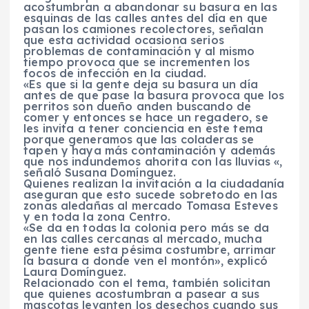
acostumbran a abandonar su basura en las
esquinas de las calles antes del día en que
pasan los camiones recolectores, señalan
que esta actividad ocasiona serios
problemas de contaminación y al mismo
tiempo provoca que se incrementen los
focos de infección en la ciudad.
«Es que si la gente deja su basura un día
antes de que pase la basura provoca que los
perritos son dueño anden buscando de
comer y entonces se hace un regadero, se
les invita a tener conciencia en este tema
porque generamos que las coladeras se
tapen y haya más contaminación y además
que nos indundemos ahorita con las lluvias «,
señaló Susana Domínguez.
Quienes realizan la invitación a la ciudadanía
aseguran que esto sucede sobretodo en las
zonas aledañas al mercado Tomasa Esteves
y en toda la zona Centro.
«Se da en todas la colonia pero más se da
en las calles cercanas al mercado, mucha
gente tiene esta pésima costumbre, arrimar
la basura a donde ven el montón», explicó
Laura Domínguez.
Relacionado con el tema, también solicitan
que quienes acostumbran a pasear a sus
mascotas levanten los desechos cuando sus