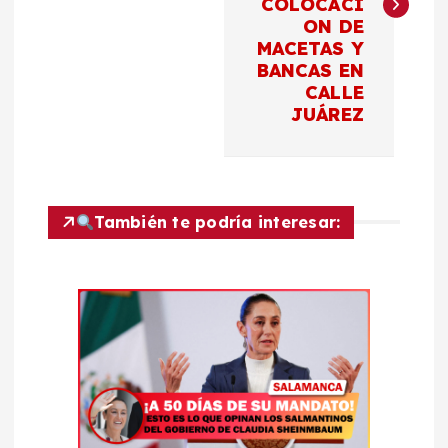
COLOCACI
e
ON DE
MACETAS Y
g
BANCAS EN
CALLE
a
JUÁREZ
c
i
También te podría interesar:
ó
n
d
e