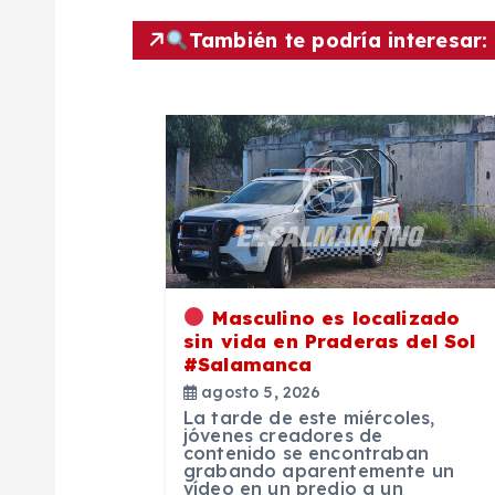
e
También te podría interesar:
g
a
c
i
Masculino es localizado
ó
sin vida en Praderas del Sol
#Salamanca
agosto 5, 2026
n
La tarde de este miércoles,
jóvenes creadores de
contenido se encontraban
d
grabando aparentemente un
vídeo en un predio a un