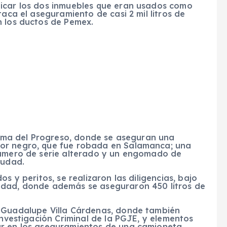
icar los dos inmuebles que eran usados como
taca el aseguramiento de casi 2 mil litros de
n los ductos de Pemex.
ísima del Progreso, donde se aseguran una
or negro, que fue robada en Salamanca; una
número de serie alterado y un engomado de
iudad.
s y peritos, se realizaron las diligencias, bajo
idad, donde además se aseguraron 450 litros de
d Guadalupe Villa Cárdenas, donde también
Investigación Criminal de la PGJE, y elementos
r en los aseguramientos de una camioneta