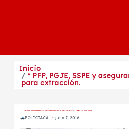
Inicio
* PFP, PGJE, SSPE y asegura
para extracción.
* PFP, PGJE, SSPE y aseguran en Irapuato combustible ilegal, vehículos robados y equipo para extracción.
POLICIACA
julio 7, 2016