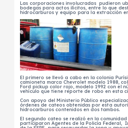
Las corporaciones involucradas pudieron ub
bodegas para actos ilícitos, entre lo que des
hidrocarburos y equipo para la extracción e
El primero se llevó a cabo en la colonia Pur
camioneta marca Chevrolet modelo 1988, col
Ford pickup color rojo, modelo 1992 con el 
vehículo que tiene reporte de robo en esta c
Con apoyo del Ministerio Público especializado
órdenes de cateos obtenidas por esta autor
hidrocarburos contenidos en dos tambos.
El segundo cateo se realizó en la comunida
participaron Agentes de la Policía Federal, 
de la SSPE para resguardar la zona y apoya