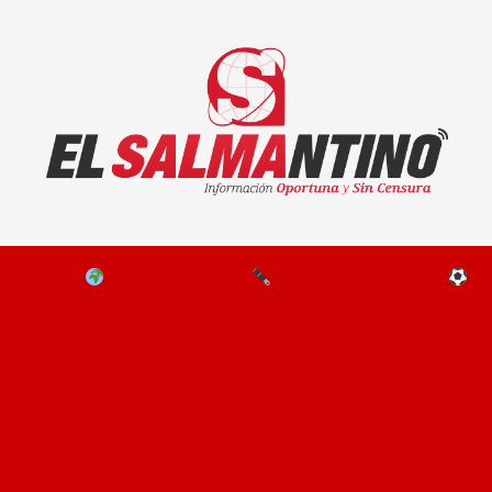
El Salmantino - medios/noticias/editorial
NAL
EL MUNDO
EDITORIALES
D