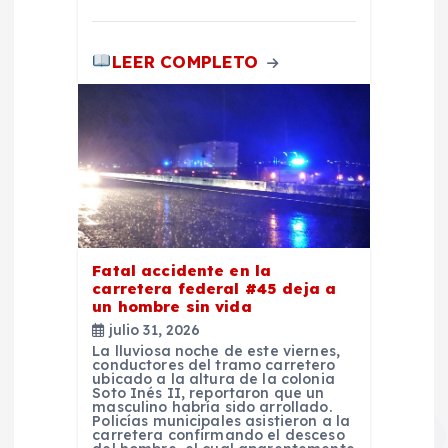
a
LEER COMPLETO
d
a
s
Fatal accidente en la
carretera federal #45 deja a
un hombre sin vida
julio 31, 2026
La lluviosa noche de este viernes,
conductores del tramo carretero
ubicado a la altura de la colonia
Soto Inés II, reportaron que un
masculino habría sido arrollado.
Policías municipales asistieron a la
carretera confirmando el desceso