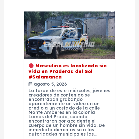
i
ó
n
d
Masculino es localizado sin
e
vida en Praderas del Sol
#Salamanca
e
agosto 5, 2026
La tarde de este miércoles, jóvenes
creadores de contenido se
n
encontraban grabando
aparentemente un vídeo en un
predio a un costado de la calle
t
Monte Amberes en la colonia
Lomas del Prado, cuando
encontraron por accidente el
cuerpo de un hombre sin vida. De
r
inmediato dieron aviso a las
autoridades municipales las…