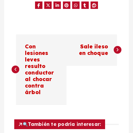
N
Con
Sale ileso
a
lesiones
en choque
leves
resulto
v
conductor
al chocar
e
contra
árbol
g
a
c
También te podría interesar: