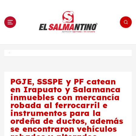
S
a
l
t
a
r
a
l
c
o
El Salmantino - medios/noticias/editorial
n
t
e
Inicio
n
i
d
o
PGJE, SSSPE y PF catean
en Irapuato y Salamanca
inmuebles con mercancía
robada al ferrocarril e
instrumentos para la
ordeña de ductos, además
se encontraron vehículos