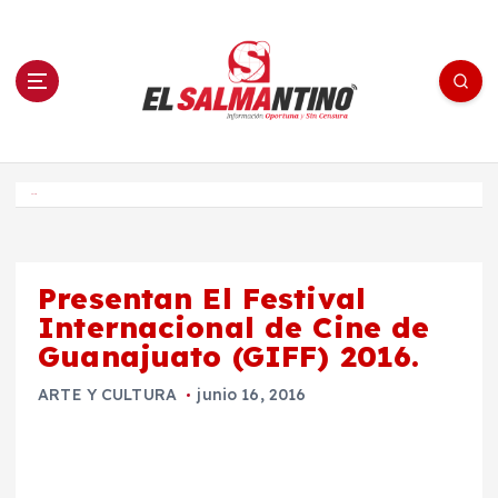
S
a
l
t
a
r
a
l
c
o
El Salmantino - medios/noticias/editorial
n
t
e
Inicio
n
i
d
o
Presentan El Festival
Internacional de Cine de
Guanajuato (GIFF) 2016.
ARTE Y CULTURA
junio 16, 2016