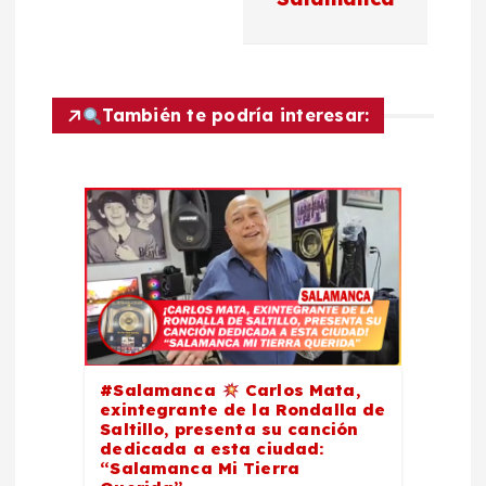
a
c
También te podría interesar:
i
ó
n
d
e
e
#Salamanca
Carlos Mata,
exintegrante de la Rondalla de
Saltillo, presenta su canción
n
dedicada a esta ciudad:
“Salamanca Mi Tierra