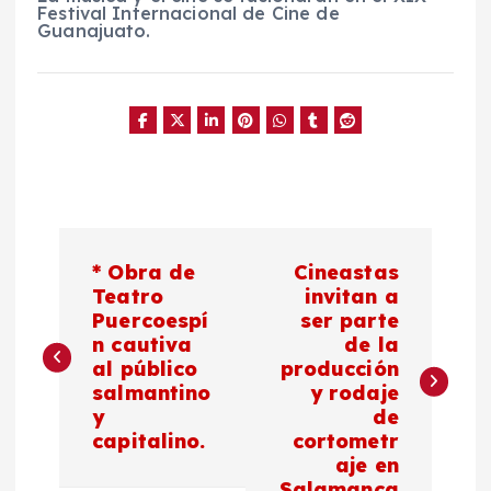
Festival Internacional de Cine de
Guanajuato.
N
* Obra de
Cineastas
a
Teatro
invitan a
Puercoespí
ser parte
n cautiva
de la
v
al público
producción
salmantino
y rodaje
e
y
de
capitalino.
cortometr
g
aje en
Salamanca