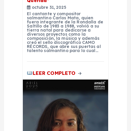
Querida”
t
octubre 31, 2025
El cantante y compositor
r
salmantino Carlos Mata, quien
fuera integrante de la Rondalla de
Saltillo de 1983 a 1988, volvió a su
tierra natal para dedicarse a
a
diversos proyectos como la
composición, la música y además
creó el sello discográfico CAMO
d
RÉCORDS, que abre sus puertas al
talento salmantino para lo cual…
a
LEER COMPLETO
s