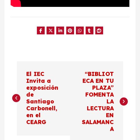
N
El IEC
“BIBLIOT
a
Invita a
ECA EN TU
exposición
PLAZA”
de
FOMENTA
v
Santiago
LA
Carbonell,
LECTURA
e
en el
EN
CEARG
SALAMANC
g
A