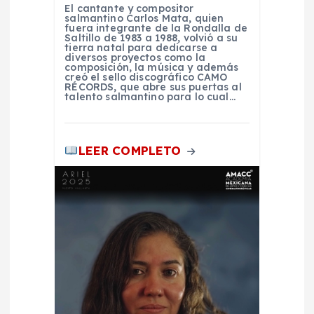
t
El cantante y compositor
salmantino Carlos Mata, quien
fuera integrante de la Rondalla de
r
Saltillo de 1983 a 1988, volvió a su
tierra natal para dedicarse a
diversos proyectos como la
a
composición, la música y además
creó el sello discográfico CAMO
RÉCORDS, que abre sus puertas al
talento salmantino para lo cual…
d
a
LEER COMPLETO
s