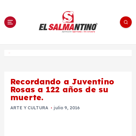
S
a
l
t
a
r
a
l
c
o
El Salmantino - medios/noticias/editorial
n
t
e
Inicio
n
i
d
o
Recordando a Juventino
Rosas a 122 años de su
muerte.
ARTE Y CULTURA
julio 9, 2016