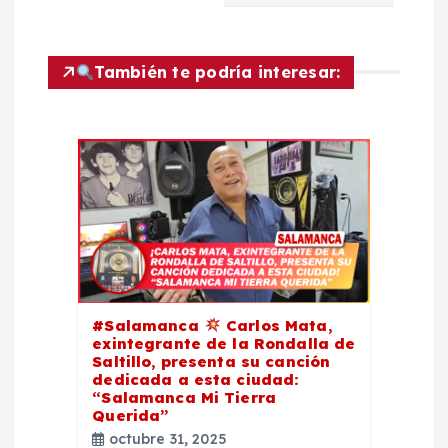
a
c
También te podría interesar:
i
ó
n
d
e
#Salamanca
Carlos Mata,
e
exintegrante de la Rondalla de
Saltillo, presenta su canción
dedicada a esta ciudad:
n
“Salamanca Mi Tierra
Querida”
octubre 31, 2025