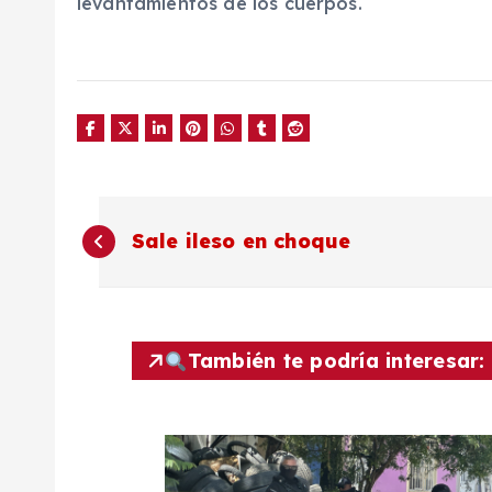
levantamientos de los cuerpos.
N
Sale ileso en choque
a
v
También te podría interesar:
e
g