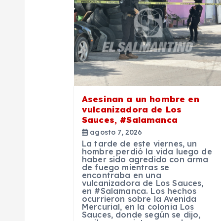
a
c
i
ó
Asesinan a un hombre en
vulcanizadora de Los
Sauces, #Salamanca
n
agosto 7, 2026
La tarde de este viernes, un
d
hombre perdió la vida luego de
haber sido agredido con arma
de fuego mientras se
encontraba en una
e
vulcanizadora de Los Sauces,
en #Salamanca. Los hechos
ocurrieron sobre la Avenida
e
Mercurial, en la colonia Los
Sauces, donde según se dijo,