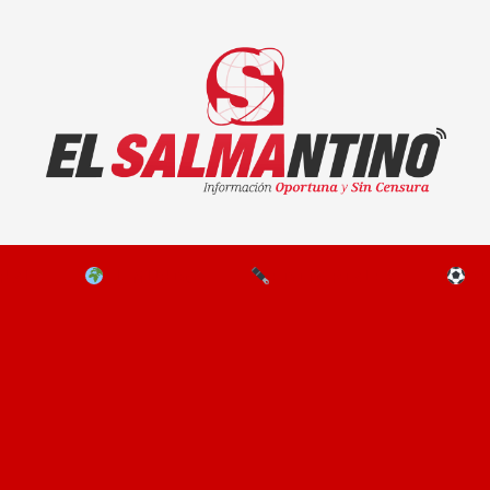
El Salmantino - medios/noticias/editorial
NAL
EL MUNDO
EDITORIALES
D