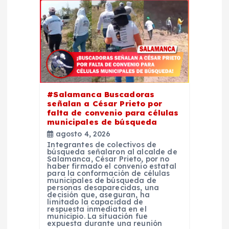
n
d
e
e
#Salamanca Buscadoras
señalan a César Prieto por
n
falta de convenio para células
municipales de búsqueda
t
agosto 4, 2026
Integrantes de colectivos de
búsqueda señalaron al alcalde de
r
Salamanca, César Prieto, por no
haber firmado el convenio estatal
para la conformación de células
municipales de búsqueda de
a
personas desaparecidas, una
decisión que, aseguran, ha
limitado la capacidad de
d
respuesta inmediata en el
municipio. La situación fue
expuesta durante una reunión