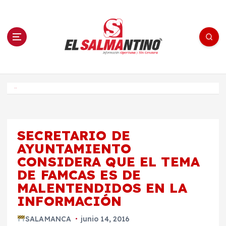
S
a
l
t
a
r
a
l
c
o
El Salmantino - medios/noticias/editorial
n
t
e
Inicio
n
i
d
o
SECRETARIO DE
AYUNTAMIENTO
CONSIDERA QUE EL TEMA
DE FAMCAS ES DE
MALENTENDIDOS EN LA
INFORMACIÓN
SALAMANCA
junio 14, 2016