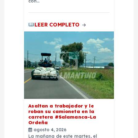
con…
a
s
LEER COMPLETO
Asaltan a trabajador y le
roban su camioneta en la
carretera #Salamanca-La
Ordeña
agosto 4, 2026
La mañana de este martes, el