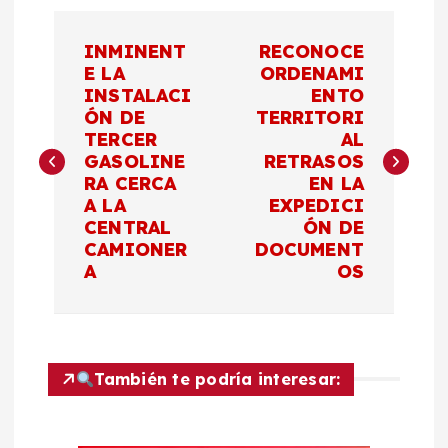
N
INMINENT
RECONOCE
a
E LA
ORDENAMI
INSTALACI
ENTO
ÓN DE
TERRITORI
v
TERCER
AL
GASOLINE
RETRASOS
e
RA CERCA
EN LA
A LA
EXPEDICI
g
CENTRAL
ÓN DE
CAMIONER
DOCUMENT
a
A
OS
c
i
También te podría interesar:
ó