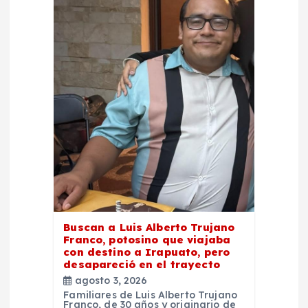
i
ó
n
d
e
e
n
Buscan a Luis Alberto Trujano
Franco, potosino que viajaba
con destino a Irapuato, pero
t
desapareció en el trayecto
agosto 3, 2026
r
Familiares de Luis Alberto Trujano
Franco, de 30 años y originario de