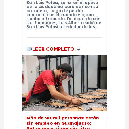
San Luis Potosí, solicitan el apoyo
a
de la ciudadanía para dar con su
paradero, luego de perder
contacto con él cuando viajaba
rumbo a Irapuato. De acuerdo con
d
sus familiares, Luis Alberto salió de
San Luis Potosí alrededor de las…
a
s
LEER COMPLETO
Más de 90 mil personas están
sin empleo en Guanajuato;
Salamanca sigue sin cifra