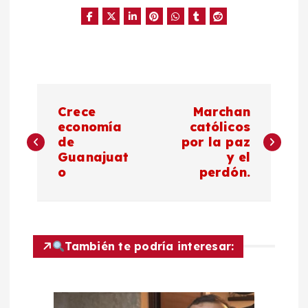
N
Crece
Marchan
a
economía
católicos
de
por la paz
Guanajuat
y el
v
o
perdón.
e
g
También te podría interesar:
a
c