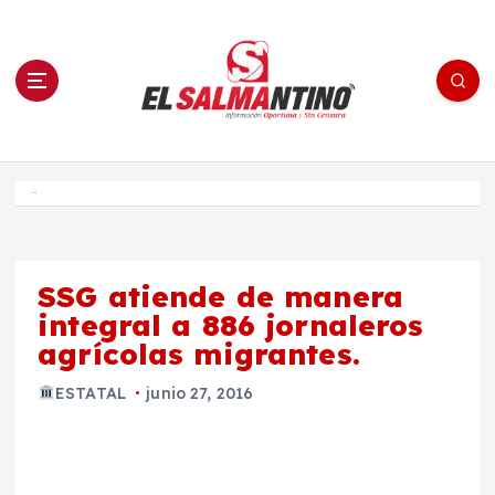
S
a
l
t
a
r
a
l
c
o
El Salmantino - medios/noticias/editorial
n
t
e
Inicio
n
i
d
o
SSG atiende de manera
integral a 886 jornaleros
agrícolas migrantes.
ESTATAL
junio 27, 2016