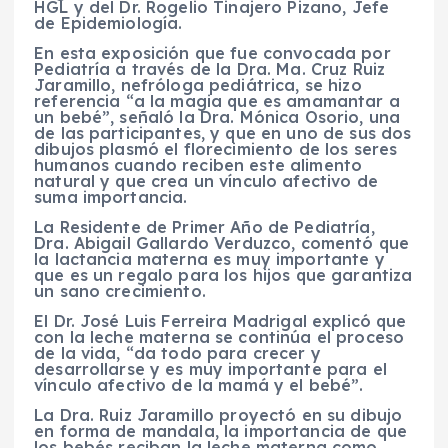
HGL y del Dr. Rogelio Tinajero Pizano, Jefe
de Epidemiología.
En esta exposición que fue convocada por
Pediatría a través de la Dra. Ma. Cruz Ruiz
Jaramillo, nefróloga pediátrica, se hizo
referencia “a la magia que es amamantar a
un bebé”, señaló la Dra. Mónica Osorio, una
de las participantes, y que en uno de sus dos
dibujos plasmó el florecimiento de los seres
humanos cuando reciben este alimento
natural y que crea un vínculo afectivo de
suma importancia.
La Residente de Primer Año de Pediatría,
Dra. Abigail Gallardo Verduzco, comentó que
la lactancia materna es muy importante y
que es un regalo para los hijos que garantiza
un sano crecimiento.
El Dr. José Luis Ferreira Madrigal explicó que
con la leche materna se continúa el proceso
de la vida, “da todo para crecer y
desarrollarse y es muy importante para el
vínculo afectivo de la mamá y el bebé”.
La Dra. Ruiz Jaramillo proyectó en su dibujo
en forma de mandala, la importancia de que
los bebés reciban la leche materna como