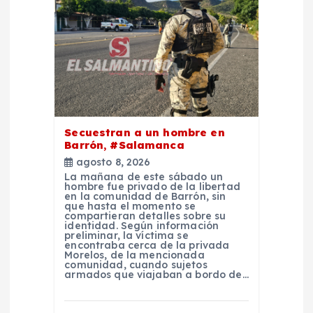
d
e
e
n
t
Secuestran a un hombre en
Barrón, #Salamanca
agosto 8, 2026
r
La mañana de este sábado un
hombre fue privado de la libertad
en la comunidad de Barrón, sin
a
que hasta el momento se
compartieran detalles sobre su
identidad. Según información
d
preliminar, la víctima se
encontraba cerca de la privada
Morelos, de la mencionada
comunidad, cuando sujetos
a
armados que viajaban a bordo de…
s