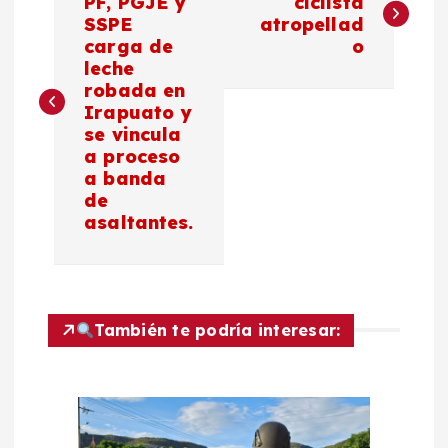
a
PF, PGJE y
ciclista
SSPE
atropellad
carga de
o
v
leche
robada en
e
Irapuato y
se vincula
g
a proceso
a banda
a
de
asaltantes.
c
i
También te podría interesar:
ó
n