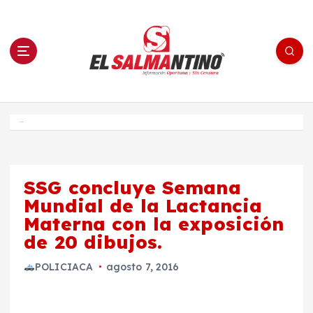
S
a
l
t
a
r
a
l
c
o
El Salmantino - medios/noticias/editorial
n
t
e
Inicio
n
i
d
o
SSG concluye Semana
Mundial de la Lactancia
Materna con la exposición
de 20 dibujos.
POLICIACA
agosto 7, 2016