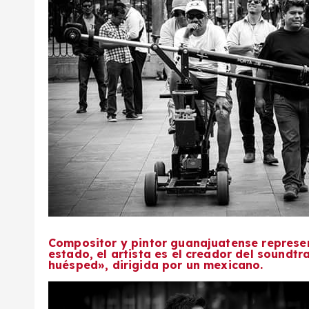
Compositor y pintor guanajuatense represen
estado, el artista es el creador del soundtr
huésped», dirigida por un mexicano.