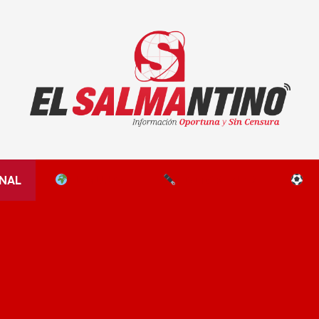
El Salmantino - medios/noticias/editorial
NAL
EL MUNDO
EDITORIALES
D