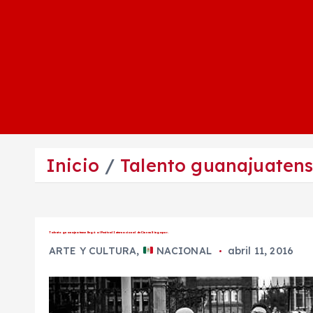
Inicio
Talento guanajuatense
Talento guanajuatense llegó al Festival Internacional de Cine en Singapur.
ARTE Y CULTURA
,
NACIONAL
abril 11, 2016