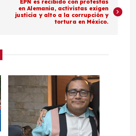
EPN es recibido con protestas
en Alemania, activistas exigen
justicia y alto a la corrupción y
tortura en México.