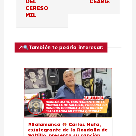
DEL
CEARG.
g
CERESO
MIL
a
c
También te podría interesar:
i
ó
n
d
e
e
#Salamanca
Carlos Mata,
exintegrante de la Rondalla de
Saltillo, presenta su canción