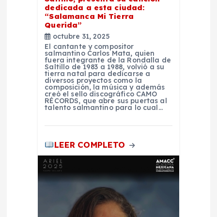
n
dedicada a esta ciudad:
“Salamanca Mi Tierra
Querida”
t
octubre 31, 2025
El cantante y compositor
r
salmantino Carlos Mata, quien
fuera integrante de la Rondalla de
Saltillo de 1983 a 1988, volvió a su
tierra natal para dedicarse a
a
diversos proyectos como la
composición, la música y además
creó el sello discográfico CAMO
d
RÉCORDS, que abre sus puertas al
talento salmantino para lo cual…
a
LEER COMPLETO
s