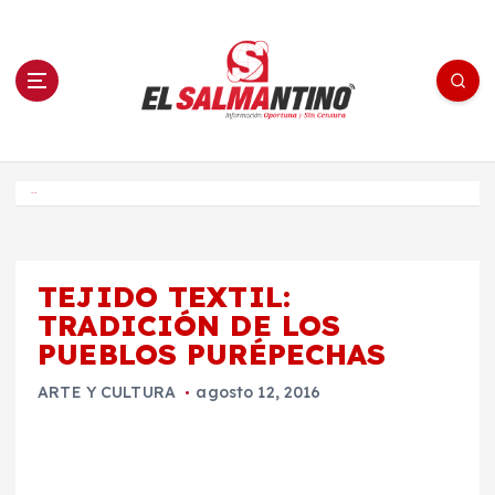
S
a
l
t
a
r
a
l
c
o
El Salmantino - medios/noticias/editorial
n
t
e
Inicio
n
i
d
o
TEJIDO TEXTIL:
TRADICIÓN DE LOS
PUEBLOS PURÉPECHAS
ARTE Y CULTURA
agosto 12, 2016