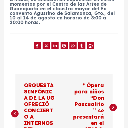
momentos por el Centro de las Artes de
Guanajuato en el claustro mayor del Ex
convento Agustino de Salamanca, Gto., del
10 al 14 de agosto en horario de 8:00 a
20:00 horas.
N
ORQUESTA
* Ópera
a
SINFÓNIC
para niños
A DE LA UG
“Don
OFRECIÓ
Pascualito
v
CONCIERT
” se
O A
presentará
e
INTERNOS
en el