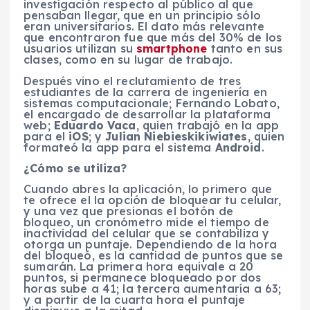
investigación respecto al público al que
pensaban llegar, que en un principio sólo
eran universitarios. El dato más relevante
que encontraron fue que más del 30% de los
usuarios utilizan su
smartphone
tanto en sus
clases, como en su lugar de trabajo.
Después vino el reclutamiento de tres
estudiantes de la carrera de ingeniería en
sistemas computacionale; Fernando Lobato,
el encargado de desarrollar la plataforma
web;
Eduardo Vaca
, quien trabajó en la app
para el
iOS
; y
Julian Niebieskikiwiates
, quien
formateó la app para el sistema
Android
.
¿Cómo se utiliza?
Cuando abres la aplicación, lo primero que
te ofrece el la opción de bloquear tu celular,
y una vez que presionas el botón de
bloqueo, un cronómetro mide el tiempo de
inactividad del celular que se contabiliza y
otorga un puntaje. Dependiendo de la hora
del bloqueó, es la cantidad de puntos que se
sumarán. La primera hora equivale a 20
puntos, si permanece bloqueado por dos
horas sube a 41; la tercera aumentaría a 63;
y a partir de la cuarta hora el puntaje