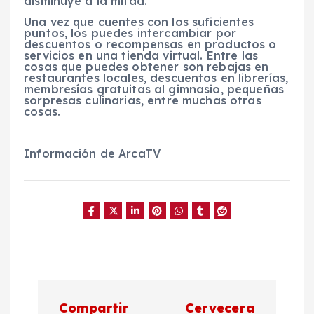
disminuye a la mitad.
Una vez que cuentes con los suficientes
puntos, los puedes intercambiar por
descuentos o recompensas en productos o
servicios en una tienda virtual. Entre las
cosas que puedes obtener son rebajas en
restaurantes locales, descuentos en librerías,
membresías gratuitas al gimnasio, pequeñas
sorpresas culinarias, entre muchas otras
cosas.
Información de ArcaTV
N
Compartir
Cervecera