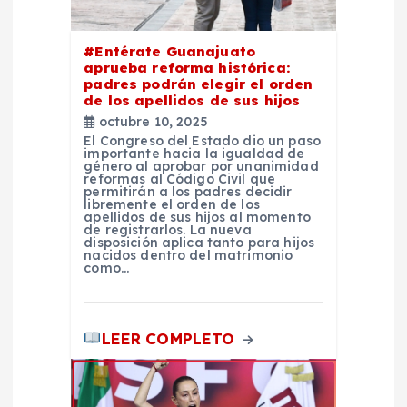
d
e
#Entérate Guanajuato
aprueba reforma histórica:
padres podrán elegir el orden
e
de los apellidos de sus hijos
octubre 10, 2025
n
El Congreso del Estado dio un paso
importante hacia la igualdad de
género al aprobar por unanimidad
t
reformas al Código Civil que
permitirán a los padres decidir
libremente el orden de los
apellidos de sus hijos al momento
r
de registrarlos. La nueva
disposición aplica tanto para hijos
nacidos dentro del matrimonio
a
como…
d
LEER COMPLETO
a