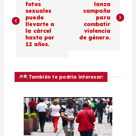
a
fotos
lanza
sexuales
campaña
puede
para
v
llevarte a
combatir
la cárcel
violencia
e
hasta por
de género.
12 años.
g
a
c
También te podría interesar:
i
ó
n