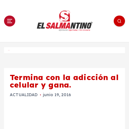
S
a
l
t
a
r
a
l
c
o
El Salmantino - medios/noticias/editorial
n
t
e
Inicio
n
i
d
o
Termina con la adicción al
celular y gana.
ACTUALIDAD
junio 19, 2016