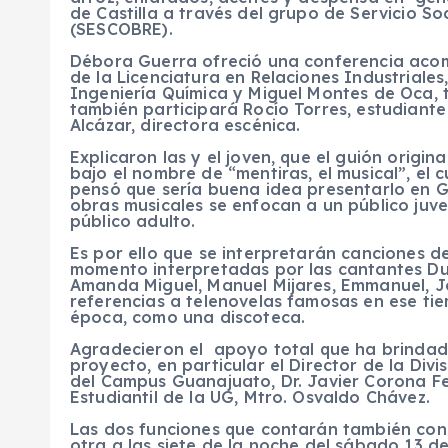
de Castilla a través del grupo de Servicio S
(SESCOBRE).
Débora Guerra ofreció una conferencia aco
de la Licenciatura en Relaciones Industriale
Ingeniería Química y Miguel Montes de Oca, to
también participará Rocío Torres, estudiante
Alcázar, directora escénica.
Explicaron las y el joven, que el guión orig
bajo el nombre de “mentiras, el musical”, el
pensó que sería buena idea presentarlo en 
obras musicales se enfocan a un público juve
público adulto.
Es por ello que se interpretarán canciones d
momento interpretadas por las cantantes Dulc
Amanda Miguel, Manuel Mijares, Emmanuel, 
referencias a telenovelas famosas en ese ti
época, como una discoteca.
Agradecieron el apoyo total que ha brindad
proyecto, en particular el Director de la Divi
del Campus Guanajuato, Dr. Javier Corona Fe
Estudiantil de la UG, Mtro. Osvaldo Chávez.
Las dos funciones que contarán también con m
otra a las siete de la noche del sábado 13 de