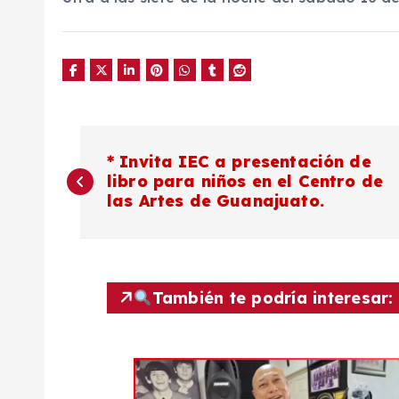
N
* Invita IEC a presentación de
libro para niños en el Centro de
a
las Artes de Guanajuato.
v
e
También te podría interesar:
g
a