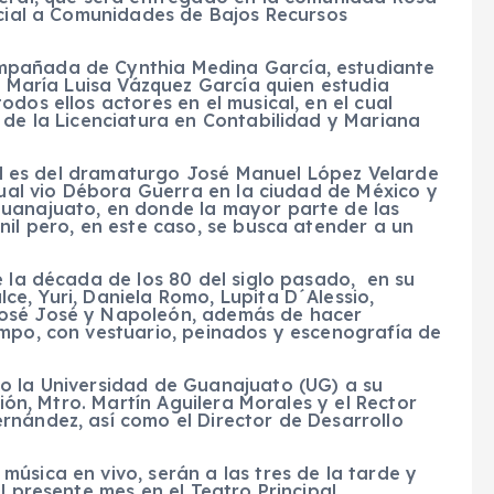
ocial a Comunidades de Bajos Recursos
mpañada de Cynthia Medina García, estudiante
s, María Luisa Vázquez García quien estudia
dos ellos actores en el musical, en el cual
 de la Licenciatura en Contabilidad y Mariana
inal es del dramaturgo José Manuel López Velarde
 cual vio Débora Guerra en la ciudad de México y
Guanajuato, en donde la mayor parte de las
nil pero, en este caso, se busca atender a un
e la década de los 80 del siglo pasado, en su
e, Yuri, Daniela Romo, Lupita D´Alessio,
José José y Napoleón, además de hacer
empo, con vestuario, peinados y escenografía de
o la Universidad de Guanajuato (UG) a su
sión, Mtro. Martín Aguilera Morales y el Rector
rnández, así como el Director de Desarrollo
úsica en vivo, serán a las tres de la tarde y
l presente mes en el Teatro Principal.