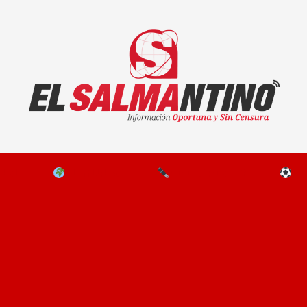
El Salmantino - medios/noticias/editorial
NAL
EL MUNDO
EDITORIALES
D