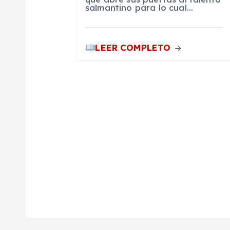
salmantino para lo cual…
t
LEER COMPLETO
r
a
d
a
s