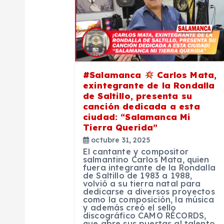
c
i
#Salamanca
Carlos Mata,
ó
exintegrante de la Rondalla
de Saltillo, presenta su
n
canción dedicada a esta
ciudad: “Salamanca Mi
Tierra Querida”
d
octubre 31, 2025
El cantante y compositor
e
salmantino Carlos Mata, quien
fuera integrante de la Rondalla
de Saltillo de 1983 a 1988,
volvió a su tierra natal para
e
dedicarse a diversos proyectos
como la composición, la música
y además creó el sello
n
discográfico CAMO RÉCORDS,
que abre sus puertas al talento