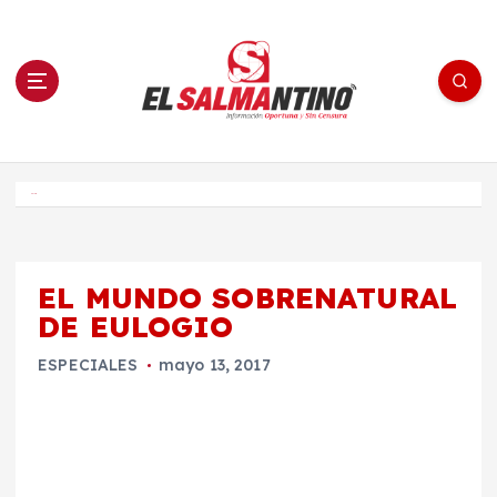
S
a
l
t
a
r
a
l
c
o
El Salmantino - medios/noticias/editorial
n
t
e
Inicio
n
i
d
o
EL MUNDO SOBRENATURAL
DE EULOGIO
ESPECIALES
mayo 13, 2017