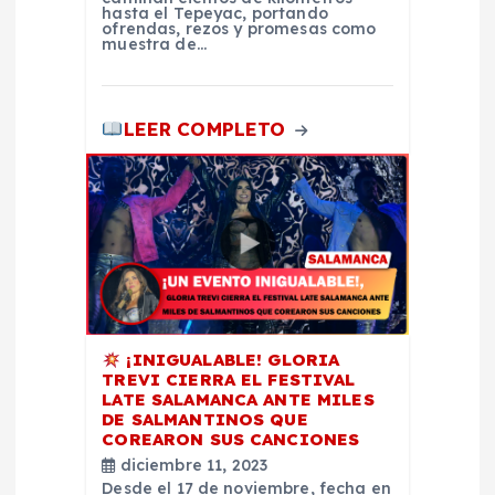
hasta el Tepeyac, portando
ofrendas, rezos y promesas como
r
muestra de…
a
LEER COMPLETO
d
a
s
¡INIGUALABLE! GLORIA
TREVI CIERRA EL FESTIVAL
LATE SALAMANCA ANTE MILES
DE SALMANTINOS QUE
COREARON SUS CANCIONES
diciembre 11, 2023
Desde el 17 de noviembre, fecha en