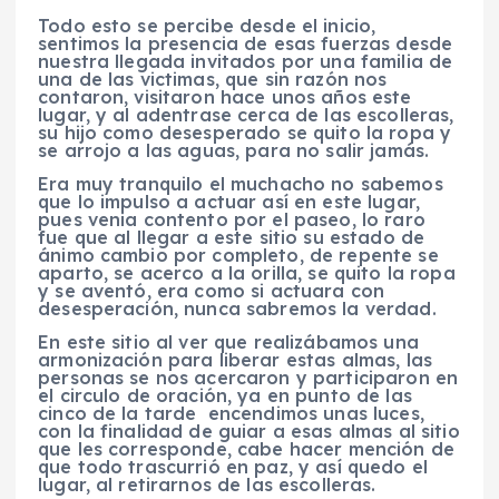
Todo esto se percibe desde el inicio,
sentimos la presencia de esas fuerzas desde
nuestra llegada invitados por una familia de
una de las victimas, que sin razón nos
contaron, visitaron hace unos años este
lugar, y al adentrase cerca de las escolleras,
su hijo como desesperado se quito la ropa y
se arrojo a las aguas, para no salir jamás.
Era muy tranquilo el muchacho no sabemos
que lo impulso a actuar así en este lugar,
pues venia contento por el paseo, lo raro
fue que al llegar a este sitio su estado de
ánimo cambio por completo, de repente se
aparto, se acerco a la orilla, se quito la ropa
y se aventó, era como si actuara con
desesperación, nunca sabremos la verdad.
En este sitio al ver que realizábamos una
armonización para liberar estas almas, las
personas se nos acercaron y participaron en
el circulo de oración, ya en punto de las
cinco de la tarde encendimos unas luces,
con la finalidad de guiar a esas almas al sitio
que les corresponde, cabe hacer mención de
que todo trascurrió en paz, y así quedo el
lugar, al retirarnos de las escolleras.