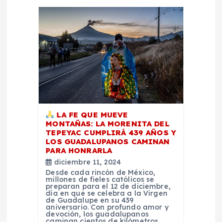
a
c
i
ó
n
d
LA FE QUE MUEVE
MONTAÑAS: LA MORENITA DEL
TEPEYAC CUMPLIRÁ 439 AÑOS Y
e
LOS GUADALUPANOS CAMINAN
PARA HONRARLA
diciembre 11, 2024
e
Desde cada rincón de México,
millones de fieles católicos se
preparan para el 12 de diciembre,
n
día en que se celebra a la Virgen
de Guadalupe en su 439
aniversario. Con profundo amor y
t
devoción, los guadalupanos
caminan cientos de kilómetros