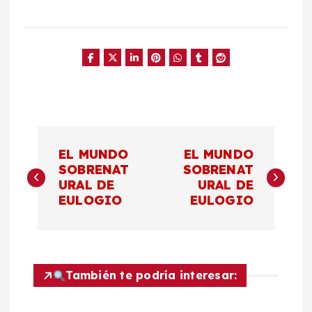
N
EL MUNDO
EL MUNDO
a
SOBRENAT
SOBRENAT
URAL DE
URAL DE
EULOGIO
EULOGIO
v
e
g
También te podría interesar: