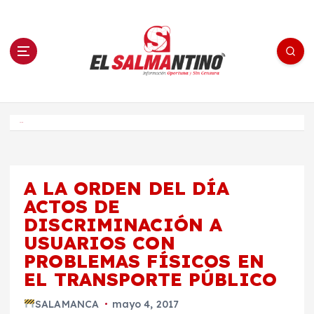
S
a
l
t
a
r
a
l
c
o
El Salmantino - medios/noticias/editorial
n
t
e
Inicio
n
i
d
o
A LA ORDEN DEL DÍA
ACTOS DE
DISCRIMINACIÓN A
USUARIOS CON
PROBLEMAS FÍSICOS EN
EL TRANSPORTE PÚBLICO
SALAMANCA
mayo 4, 2017