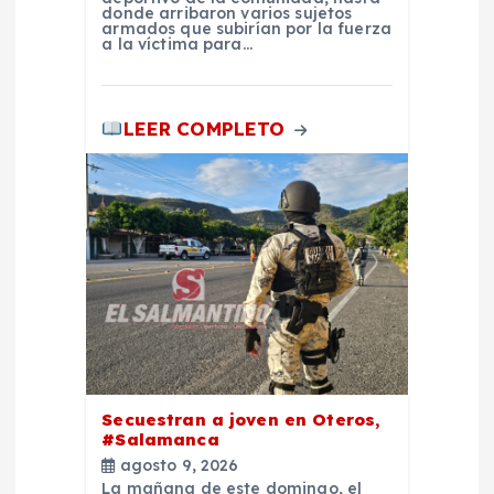
donde arribaron varios sujetos
d
armados que subirían por la fuerza
a la víctima para…
a
LEER COMPLETO
s
Secuestran a joven en Oteros,
#Salamanca
agosto 9, 2026
La mañana de este domingo, el