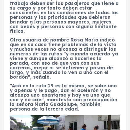
trabajo deben ser los pasajeros que tiene a
su cargo y por tanto deben estar
conscientes en las condiciones de todas las
personas y las prioridades que debieran
brindar a las personas mayores, mujeres
con bebés y personas con alguna limitante
física.
Otra usuaria de nombre Rosa María indicó
que en su caso tiene problemas de la vista
y muchas veces no alcanza a distinguir los
números de las rutas “y cuando acuerdo ya
viene y aunque alcanzo a hacerles la
parada, con eso de que van con sus
carreras, mejor ni se detienen y pasan de
largo, y más cuando lo ven a uno con el
bordón”, señaló.
“Acá en la ruta 19 es lo mismo, se sube uno
y apenas y le pago, dan el acelerón y no
alcanza uno asentarse y hay va uno que
cae y no cae”, manifestó con preocupación
la señora María Guadalupe, también
persona de la tercera edad.