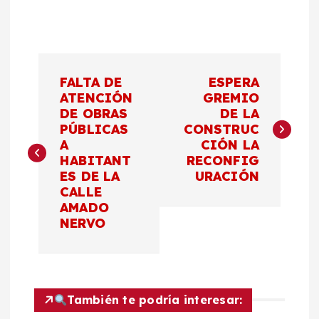
N
FALTA DE
ESPERA
a
ATENCIÓN
GREMIO
DE OBRAS
DE LA
PÚBLICAS
CONSTRUC
v
A
CIÓN LA
HABITANT
RECONFIG
e
ES DE LA
URACIÓN
CALLE
g
AMADO
NERVO
a
c
También te podría interesar:
i