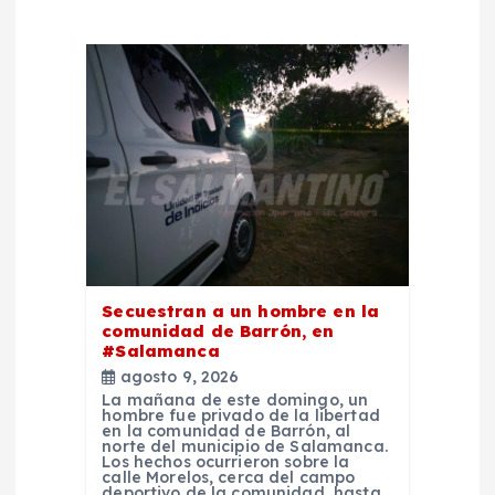
ó
n
d
e
e
n
Secuestran a un hombre en la
comunidad de Barrón, en
#Salamanca
t
agosto 9, 2026
La mañana de este domingo, un
r
hombre fue privado de la libertad
en la comunidad de Barrón, al
norte del municipio de Salamanca.
Los hechos ocurrieron sobre la
a
calle Morelos, cerca del campo
deportivo de la comunidad, hasta