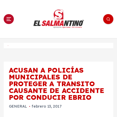
S
a
l
t
a
r
a
l
c
o
El Salmantino - medios/noticias/editorial
n
t
e
Inicio
n
i
d
o
ACUSAN A POLICÍAS
MUNICIPALES DE
PROTEGER A TRANSITO
CAUSANTE DE ACCIDENTE
POR CONDUCIR EBRIO
GENERAL
febrero 13, 2017