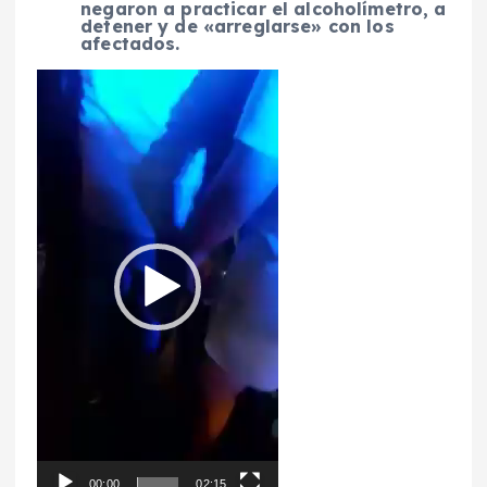
negaron a practicar el alcoholímetro, a
detener y de «arreglarse» con los
afectados.
R
e
p
r
o
d
u
c
t
o
r
d
e
v
í
d
e
o
00:00
02:15