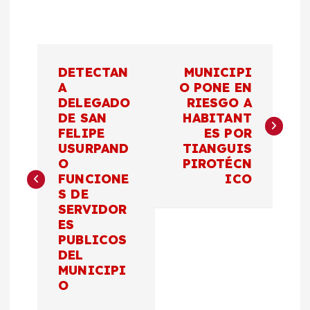
N
DETECTAN
MUNICIPI
a
A
O PONE EN
DELEGADO
RIESGO A
DE SAN
HABITANT
v
FELIPE
ES POR
USURPAND
TIANGUIS
e
O
PIROTÉCN
FUNCIONE
ICO
g
S DE
SERVIDOR
a
ES
PUBLICOS
c
DEL
MUNICIPI
O
i