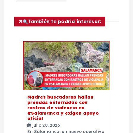
ó
n
También te podría interesar:
d
e
e
n
t
Madres buscadoras hallan
prendas enterradas con
r
rastros de violencia en
#Salamanca y exigen apoyo
oficial
a
julio 28, 2026
En Salamanca, un nuevo operativo