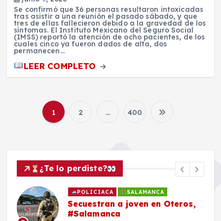
Se confirmó que 36 personas resultaron intoxicadas
tras asistir a una reunión el pasado sábado, y que
tres de ellas fallecieron debido a la gravedad de los
síntomas. El Instituto Mexicano del Seguro Social
(IMSS) reportó la atención de ocho pacientes, de los
cuales cinco ya fueron dados de alta, dos
permanecen…
LEER COMPLETO
1
2
…
400
P
a
g
¿Te lo perdiste?
i
POLICIACA
SALAMANCA
Secuestran a joven en Oteros,
n
#Salamanca