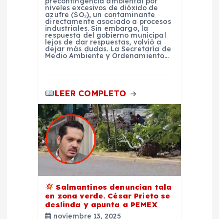
precontingencia ambiental por
n
niveles excesivos de dióxido de
azufre (SO₂), un contaminante
directamente asociado a procesos
t
industriales. Sin embargo, la
respuesta del gobierno municipal
lejos de dar respuestas, volvió a
dejar más dudas. La Secretaría de
r
Medio Ambiente y Ordenamiento…
a
LEER COMPLETO
d
a
s
Salmantinos denuncian tala
en zona verde. César Prieto se
deslinda y apunta a PEMEX
noviembre 13, 2025