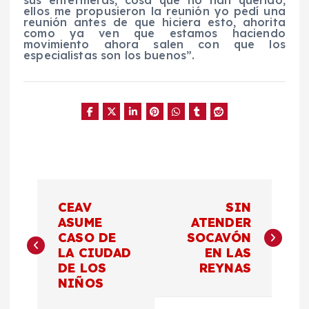
ellos me propusieron la reunión yo pedí una
reunión antes de que hiciera esto, ahorita
como ya ven que estamos haciendo
movimiento ahora salen con que los
especialistas son los buenos”.
N
CEAV
SIN
a
ASUME
ATENDER
CASO DE
SOCAVÓN
LA CIUDAD
EN LAS
v
DE LOS
REYNAS
NIÑOS
e