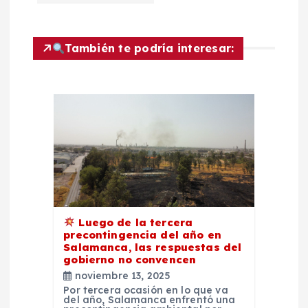
g
a
También te podría interesar:
c
i
ó
n
d
Luego de la tercera
precontingencia del año en
e
Salamanca, las respuestas del
gobierno no convencen
noviembre 13, 2025
e
Por tercera ocasión en lo que va
del año, Salamanca enfrentó una