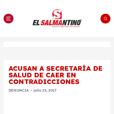
S
a
l
t
a
r
a
l
c
o
El Salmantino - medios/noticias/editorial
n
t
e
Inicio
n
i
d
o
ACUSAN A SECRETARÍA DE
SALUD DE CAER EN
CONTRADICCIONES
DENUNCIA
julio 23, 2017