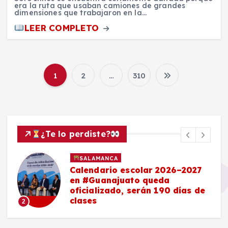
era la ruta que usaban camiones de grandes
dimensiones que trabajaron en la…
LEER COMPLETO
1
2
…
310
P
a
g
¿Te lo perdiste?
i
SALAMANCA
Calendario escolar 2026–2027
n
en #Guanajuato queda
oficializado, serán 190 días de
clases
2
a