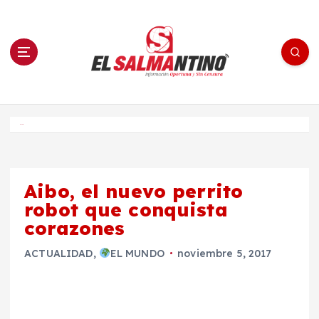
S
a
l
t
a
r
a
l
c
o
El Salmantino - medios/noticias/editorial
n
t
e
Inicio
n
i
d
o
Aibo, el nuevo perrito
robot que conquista
corazones
ACTUALIDAD
,
EL MUNDO
noviembre 5, 2017