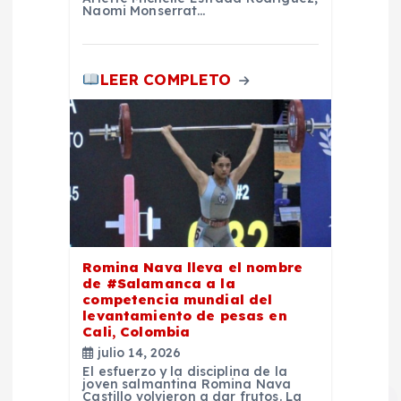
Naomi Monserrat…
a
s
LEER COMPLETO
Romina Nava lleva el nombre
de #Salamanca a la
competencia mundial del
levantamiento de pesas en
Cali, Colombia
julio 14, 2026
El esfuerzo y la disciplina de la
joven salmantina Romina Nava
Castillo volvieron a dar frutos. La