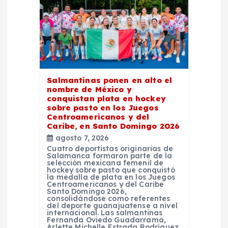
ó
n
d
e
Salmantinas ponen en alto el
nombre de México y
e
conquistan plata en hockey
sobre pasto en los Juegos
Centroamericanos y del
n
Caribe, en Santo Domingo 2026
agosto 7, 2026
t
Cuatro deportistas originarias de
Salamanca formaron parte de la
selección mexicana femenil de
r
hockey sobre pasto que conquistó
la medalla de plata en los Juegos
Centroamericanos y del Caribe
Santo Domingo 2026,
a
consolidándose como referentes
del deporte guanajuatense a nivel
internacional. Las salmantinas
d
Fernanda Oviedo Guadarrama,
Arlette Michelle Estrada Rodríguez,