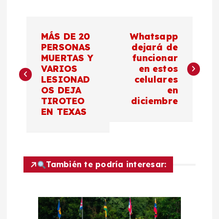
N
MÁS DE 20
Whatsapp
a
PERSONAS
dejará de
MUERTAS Y
funcionar
VARIOS
en estos
v
LESIONAD
celulares
OS DEJA
en
e
TIROTEO
diciembre
EN TEXAS
g
a
c
También te podría interesar:
i