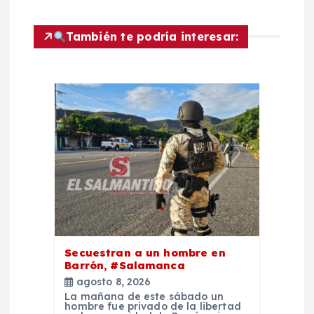
c
También te podría interesar:
i
ó
n
d
e
e
Secuestran a un hombre en
n
Barrón, #Salamanca
agosto 8, 2026
t
La mañana de este sábado un
hombre fue privado de la libertad