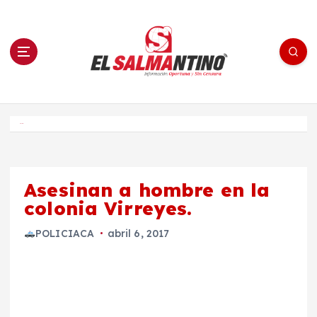
S
a
l
t
a
r
a
l
c
o
El Salmantino - medios/noticias/editorial
n
t
e
Inicio
n
i
d
o
Asesinan a hombre en la
colonia Virreyes.
POLICIACA
abril 6, 2017