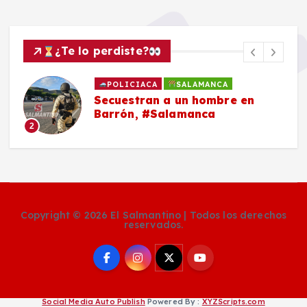
¿Te lo perdiste?
POLICIACA
SALAMANCA
Secuestran a un hombre en
Barrón, #Salamanca
2
Copyright © 2026 El Salmantino | Todos los derechos
reservados.
Social Media Auto Publish
Powered By :
XYZScripts.com