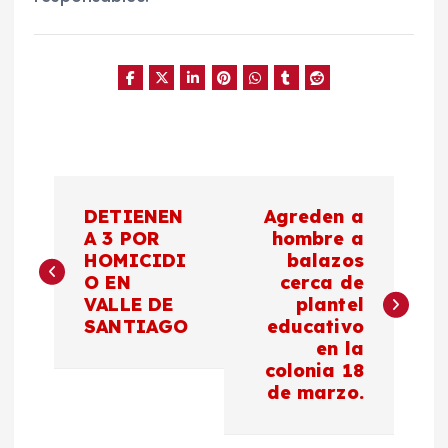
N
DETIENEN
Agreden a
a
A 3 POR
hombre a
HOMICIDI
balazos
O EN
cerca de
v
VALLE DE
plantel
SANTIAGO
educativo
e
en la
colonia 18
g
de marzo.
a