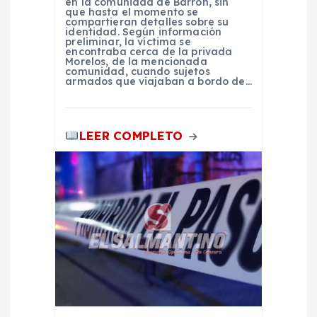
en la comunidad de Barrón, sin
que hasta el momento se
r
compartieran detalles sobre su
identidad. Según información
preliminar, la víctima se
a
encontraba cerca de la privada
Morelos, de la mencionada
comunidad, cuando sujetos
armados que viajaban a bordo de…
d
a
LEER COMPLETO
s