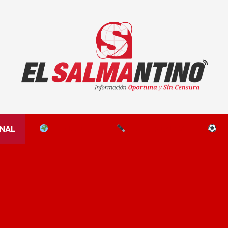
El Salmantino - medios/noticias/editorial
NAL
EL MUNDO
EDITORIALES
D