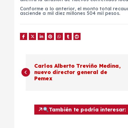
Conforme a lo anterior, el monto total recau
asciende a mil diez millones 504 mil pesos.
N
Carlos Alberto Treviño Medina,
nuevo director general de
a
Pemex
v
e
También te podría interesar:
g