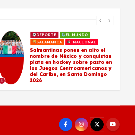
DEPORTE
EL MUNDO
SALAMANCA
NACIONAL
Salmantinas ponen en alto el
nombre de México y conquistan
plata en hockey sobre pasto en
los Juegos Centroamericanos y
del Caribe, en Santo Domingo
5
2026
4