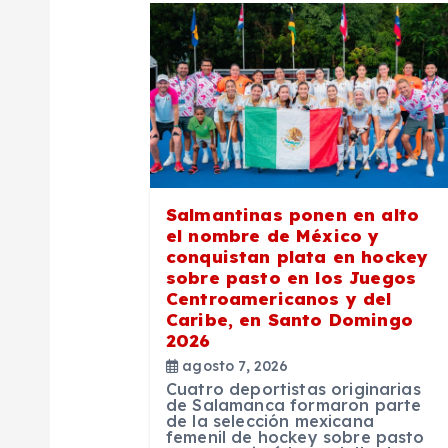
a
c
i
ó
Salmantinas ponen en alto
el nombre de México y
n
conquistan plata en hockey
sobre pasto en los Juegos
Centroamericanos y del
d
Caribe, en Santo Domingo
2026
e
agosto 7, 2026
Cuatro deportistas originarias
de Salamanca formaron parte
de la selección mexicana
e
femenil de hockey sobre pasto