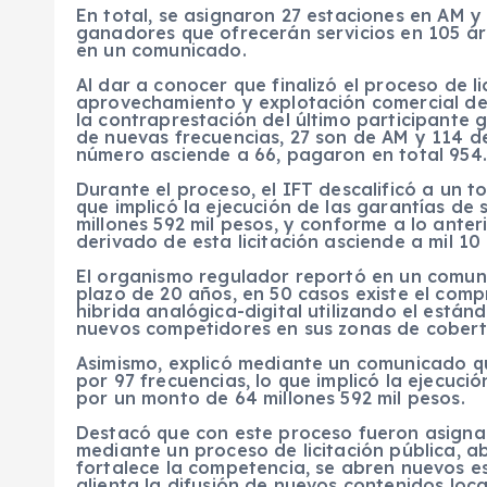
En total, se asignaron 27 estaciones en AM y
ganadores que ofrecerán servicios en 105 áre
en un comunicado.
Al dar a conocer que finalizó el proceso de l
aprovechamiento y explotación comercial de
la contraprestación del último participante 
de nuevas frecuencias, 27 son de AM y 114 d
número asciende a 66, pagaron en total 954.
Durante el proceso, el IFT descalificó a un to
que implicó la ejecución de las garantías d
millones 592 mil pesos, y conforme a lo ante
derivado de esta licitación asciende a mil 10 
El organismo regulador reportó en un comun
plazo de 20 años, en 50 casos existe el comp
hibrida analógica-digital utilizando el está
nuevos competidores en sus zonas de cobert
Asimismo, explicó mediante un comunicado qu
por 97 frecuencias, lo que implicó la ejecuc
por un monto de 64 millones 592 mil pesos.
Destacó que con este proceso fueron asignad
mediante un proceso de licitación pública, a
fortalece la competencia, se abren nuevos es
alienta la difusión de nuevos contenidos loca