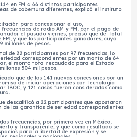
 114 en FM a 66 distintos participantes
as de cobertura diferentes, explicó el instituto
icitación para concesionar el uso,
 frecuencias de radio AM y FM, con el pago de
ganador el pasado viernes, precisó que del total
e FM, y que los participantes ganadores, cuyo
9 millones de pesos.
tal de 22 participantes por 97 frecuencias, lo
e seriedad correspondientes por un monto de 64
rior, el monto total recaudado para el Estado
millones 504 mil pesos.
icado que de las 141 nuevas concesiones por un
romiso de iniciar operaciones con tecnología
ndar IBOC, y 121 casos fueron considerados como
ura.
e descalificó a 22 participantes que apostaron
ión de las garantías de seriedad correspondientes
as frecuencias, por primera vez en México,
bierto y transparente, y que como resultado se
pacios para la libertad de expresión y se
les, regionales y nacionales.