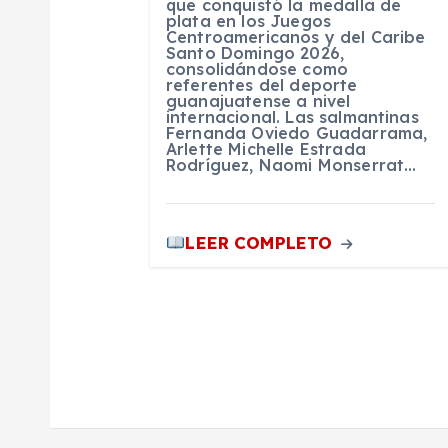
que conquistó la medalla de
plata en los Juegos
n
Centroamericanos y del Caribe
Santo Domingo 2026,
consolidándose como
referentes del deporte
t
guanajuatense a nivel
internacional. Las salmantinas
Fernanda Oviedo Guadarrama,
r
Arlette Michelle Estrada
Rodríguez, Naomi Monserrat…
a
LEER COMPLETO
d
a
s