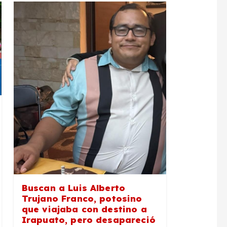
Buscan a Luis Alberto
Trujano Franco, potosino
que viajaba con destino a
Irapuato, pero desapareció