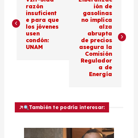
a
razón
ión de
insuficient
gasolinas
e para que
no implica
v
los jóvenes
alza
usen
abrupta
e
condón:
de precios
UNAM
asegura la
g
Comisión
Regulador
a
a de
Energía
c
i
También te podría interesar:
ó
n