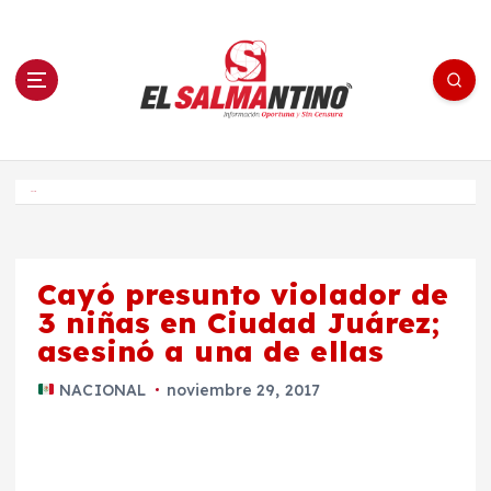
S
a
l
t
a
r
a
l
c
o
El Salmantino - medios/noticias/editorial
n
t
e
Inicio
n
i
d
o
Cayó presunto violador de
3 niñas en Ciudad Juárez;
asesinó a una de ellas
NACIONAL
noviembre 29, 2017