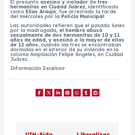
El presunto
asesino y violador
de
tres
hermanitas en Ciudad Juárez
, identificado
como
Elías Araujo
, fue arrestado la tarde
del miércoles por la
Policía Municipal
.
Las autoridades refieren que el pasado lunes
por la madrugada,
el hombre abusó
sexualmente de dos hermanitas de 10 y 11
años de edad, y asesinó a la mayor de ellas
de 12 años
, cuando las tres se encontraban
dormidas en el interior de su vivienda en la
colonia Ampliación Felipe Ángeles, en Ciudad
Juárez.
Información Excelsior
N
VIH-Sida
Liberalizac