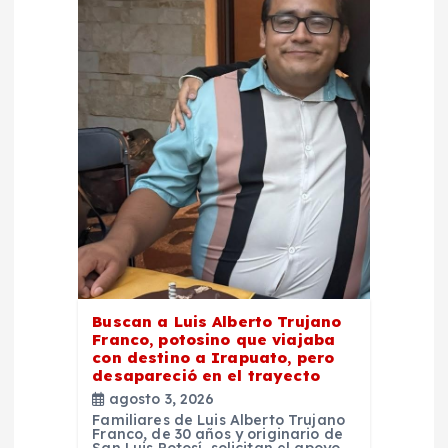
d
e
e
n
t
r
a
Buscan a Luis Alberto Trujano
Franco, potosino que viajaba
d
con destino a Irapuato, pero
desapareció en el trayecto
agosto 3, 2026
a
Familiares de Luis Alberto Trujano
Franco, de 30 años y originario de
San Luis Potosí, solicitan el apoyo