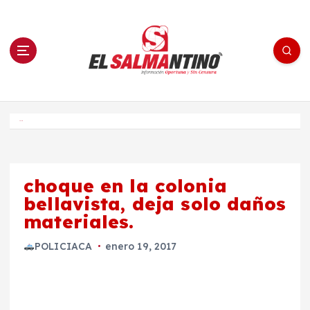
S
a
l
t
a
r
a
l
c
o
El Salmantino - medios/noticias/editorial
n
t
e
Inicio
n
i
d
o
choque en la colonia
bellavista, deja solo daños
materiales.
POLICIACA
enero 19, 2017