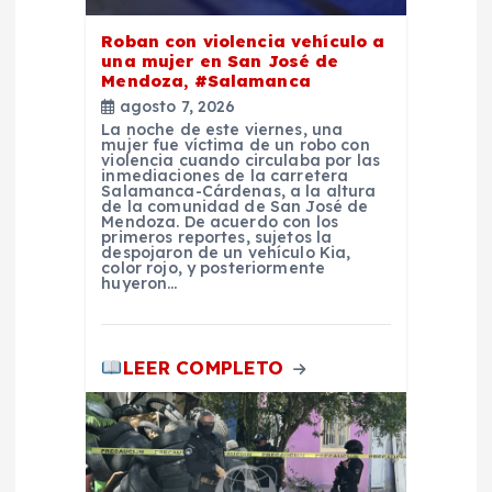
e
Roban con violencia vehículo a
una mujer en San José de
e
Mendoza, #Salamanca
agosto 7, 2026
n
La noche de este viernes, una
mujer fue víctima de un robo con
violencia cuando circulaba por las
inmediaciones de la carretera
t
Salamanca-Cárdenas, a la altura
de la comunidad de San José de
Mendoza. De acuerdo con los
r
primeros reportes, sujetos la
despojaron de un vehículo Kia,
color rojo, y posteriormente
huyeron…
a
d
LEER COMPLETO
a
s