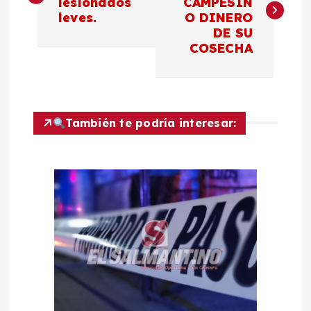
lesionados
CAMPESIN
leves.
O DINERO
v
DE SU
COSECHA
e
g
a
También te podría interesar:
c
i
ó
n
d