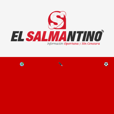
El Salmantino - medios/noticias/editorial
NAL
EL MUNDO
EDITORIALES
D