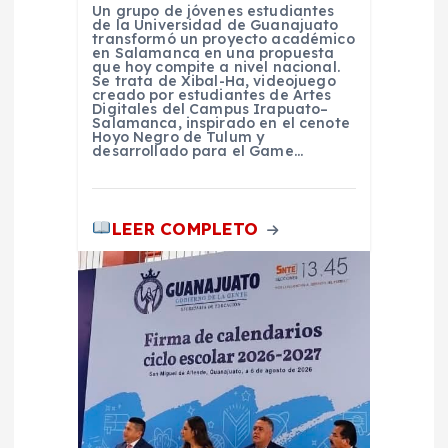
n
Un grupo de jóvenes estudiantes
de la Universidad de Guanajuato
t
transformó un proyecto académico
en Salamanca en una propuesta
que hoy compite a nivel nacional.
Se trata de Xibal-Ha, videojuego
r
creado por estudiantes de Artes
Digitales del Campus Irapuato–
Salamanca, inspirado en el cenote
a
Hoyo Negro de Tulum y
desarrollado para el Game…
d
LEER COMPLETO
a
s