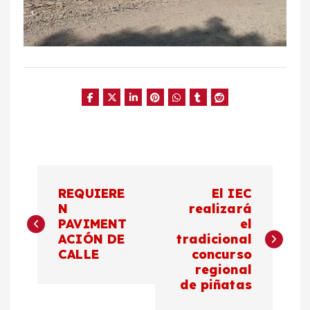
N
REQUIERE
El IEC
a
N
realizará
PAVIMENT
el
ACIÓN DE
tradicional
v
CALLE
concurso
regional
e
de piñatas