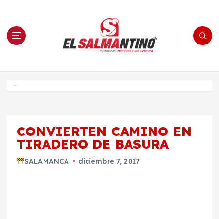
S
a
l
t
a
r
a
l
c
o
El Salmantino - medios/noticias/editorial
n
t
e
Inicio
n
i
d
o
CONVIERTEN CAMINO EN
TIRADERO DE BASURA
SALAMANCA
diciembre 7, 2017