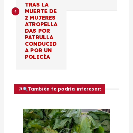
e
TRAS LA
MUERTE DE
g
2 MUJERES
ATROPELLA
a
DAS POR
PATRULLA
c
CONDUCID
A POR UN
POLICÍA
i
ó
n
También te podría interesar:
d
e