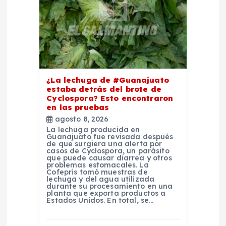
e
n
t
r
¿La lechuga de #Guanajuato
estaba detrás del brote de
a
Cyclospora? Esto encontraron
en las pruebas
d
agosto 8, 2026
La lechuga producida en
Guanajuato fue revisada después
a
de que surgiera una alerta por
casos de Cyclospora, un parásito
que puede causar diarrea y otros
problemas estomacales. La
s
Cofepris tomó muestras de
lechuga y del agua utilizada
durante su procesamiento en una
planta que exporta productos a
Estados Unidos. En total, se…