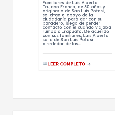
t
Familiares de Luis Alberto
Trujano Franco, de 30 años y
originario de San Luis Potosí,
r
solicitan el apoyo de la
ciudadanía para dar con su
paradero, luego de perder
contacto con él cuando viajaba
a
rumbo a Irapuato. De acuerdo
con sus familiares, Luis Alberto
salió de San Luis Potosí
d
alrededor de las…
a
LEER COMPLETO
s