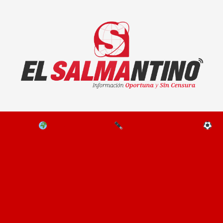
El Salmantino - medios/noticias/editorial
NAL
EL MUNDO
EDITORIALES
D