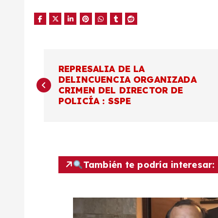
N
REPRESALIA DE LA
DELINCUENCIA ORGANIZADA
a
CRIMEN DEL DIRECTOR DE
POLICÍA : SSPE
v
e
g
También te podría interesar:
a