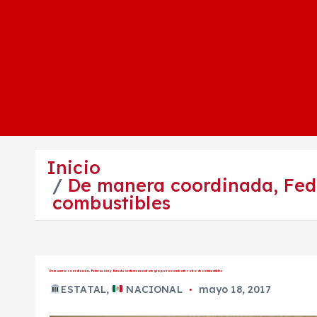
Inicio
De manera coordinada, Fede
combustibles
De manera coordinada, Federación y Estados refuerzan estrategia para combatir robo de combustibles
ESTATAL
,
NACIONAL
mayo 18, 2017