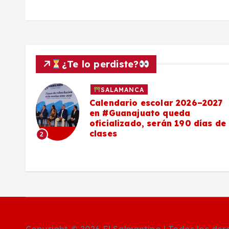
¿Te lo perdiste?
SALAMANCA
Calendario escolar 2026–2027
al
en #Guanajuato queda
el
oficializado, serán 190 días de
clases
2
o