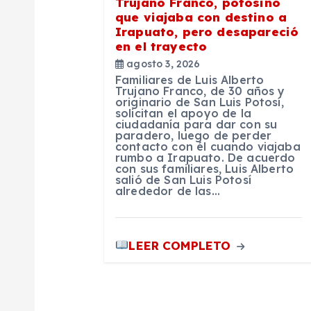
Trujano Franco, potosino
que viajaba con destino a
e
Irapuato, pero desapareció
en el trayecto
n
agosto 3, 2026
Familiares de Luis Alberto
Trujano Franco, de 30 años y
t
originario de San Luis Potosí,
solicitan el apoyo de la
ciudadanía para dar con su
paradero, luego de perder
r
contacto con él cuando viajaba
rumbo a Irapuato. De acuerdo
con sus familiares, Luis Alberto
a
salió de San Luis Potosí
alrededor de las…
d
LEER COMPLETO
a
s