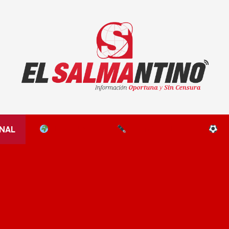
El Salmantino - medios/noticias/editorial
NAL
EL MUNDO
EDITORIALES
D