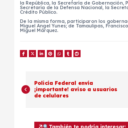
la República, la Secretaría de Gobernación, P
Secretaría de la Defensa Nacional, la Secret
Crédito Público.
De la misma forma, participaron los gobernad
Miguel Angel Yunes; de Tamaulipas, Francisc
Miguel Márquez.
N
Policía Federal envía
¡importante! aviso a usuarios
a
de celulares
v
e
También te podría interesar: