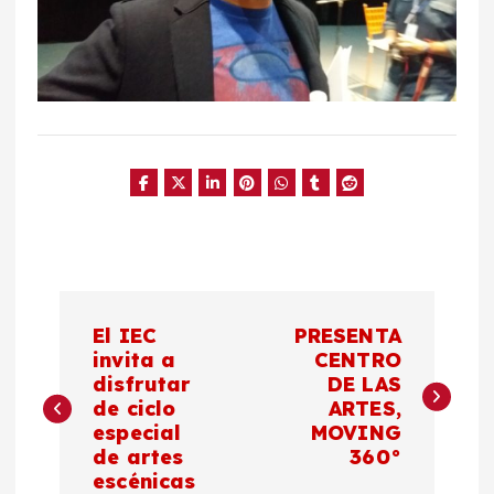
N
El IEC
PRESENTA
a
invita a
CENTRO
disfrutar
DE LAS
de ciclo
ARTES,
v
especial
MOVING
de artes
360°
e
escénicas