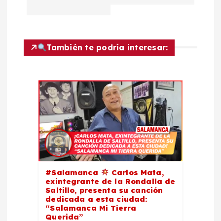
g
a
También te podría interesar:
c
i
ó
n
d
#Salamanca
Carlos Mata,
e
exintegrante de la Rondalla de
Saltillo, presenta su canción
dedicada a esta ciudad:
e
“Salamanca Mi Tierra
Querida”