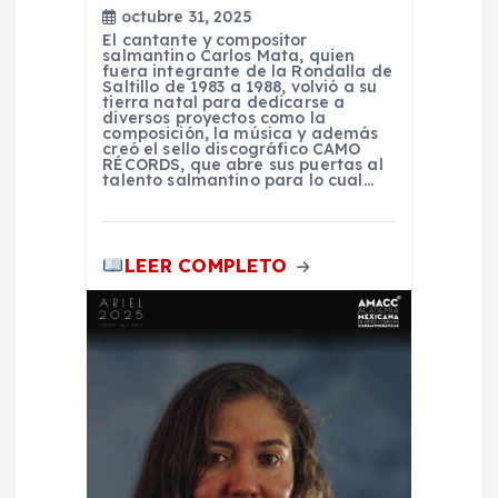
n
octubre 31, 2025
El cantante y compositor
salmantino Carlos Mata, quien
t
fuera integrante de la Rondalla de
Saltillo de 1983 a 1988, volvió a su
tierra natal para dedicarse a
diversos proyectos como la
r
composición, la música y además
creó el sello discográfico CAMO
RÉCORDS, que abre sus puertas al
a
talento salmantino para lo cual…
d
LEER COMPLETO
a
s