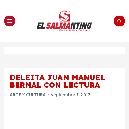
S
a
l
t
a
r
a
l
c
o
El Salmantino - medios/noticias/editorial
n
t
e
Inicio
n
i
d
o
DELEITA JUAN MANUEL
BERNAL CON LECTURA
ARTE Y CULTURA
septiembre 7, 2017