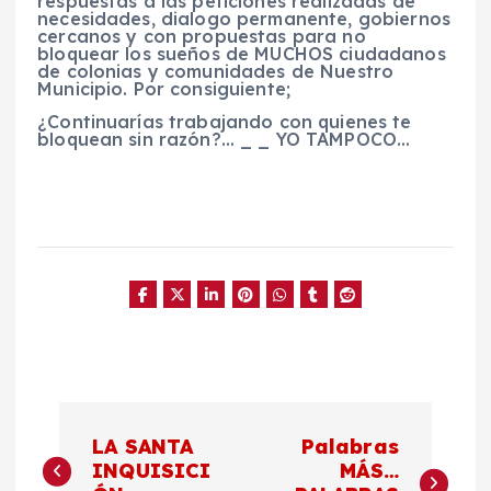
respuestas a las peticiones realizadas de
necesidades, dialogo permanente, gobiernos
cercanos y con propuestas para no
bloquear los sueños de MUCHOS ciudadanos
de colonias y comunidades de Nuestro
Municipio. Por consiguiente;
¿Continuarías trabajando con quienes te
bloquean sin razón?… _ _ YO TAMPOCO…
N
LA SANTA
Palabras
a
INQUISICI
MÁS…