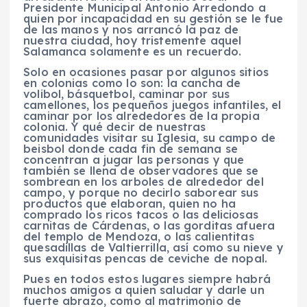
Presidente Municipal Antonio Arredondo a
quien por incapacidad en su gestión se le fue
de las manos y nos arrancó la paz de
nuestra ciudad, hoy tristemente aquel
Salamanca solamente es un recuerdo.
Solo en ocasiones pasar por algunos sitios
en colonias como lo son: la cancha de
volibol, básquetbol, caminar por sus
camellones, los pequeños juegos infantiles, el
caminar por los alrededores de la propia
colonia. Y qué decir de nuestras
comunidades visitar su Iglesia, su campo de
beisbol donde cada fin de semana se
concentran a jugar las personas y que
también se llena de observadores que se
sombrean en los arboles de alrededor del
campo, y porque no decirlo saborear sus
productos que elaboran, quien no ha
comprado los ricos tacos o las deliciosas
carnitas de Cárdenas, o las gorditas afuera
del templo de Mendoza, o las calientitas
quesadillas de Valtierrilla, así como su nieve y
sus exquisitas pencas de ceviche de nopal.
Pues en todos estos lugares siempre habrá
muchos amigos a quien saludar y darle un
fuerte abrazo, como al matrimonio de