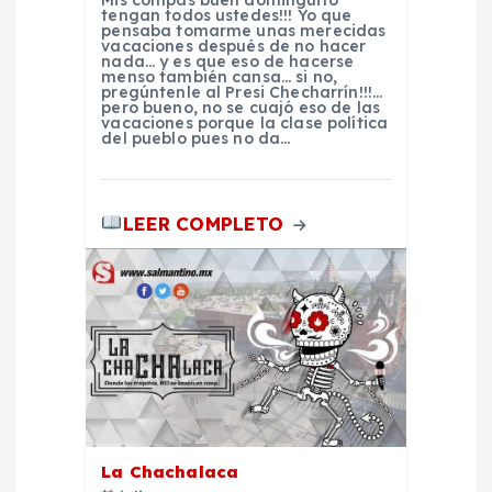
Mis compas buen dominguito
tengan todos ustedes!!! Yo que
e
pensaba tomarme unas merecidas
vacaciones después de no hacer
nada… y es que eso de hacerse
e
menso también cansa… si no,
pregúntenle al Presi Checharrín!!!…
pero bueno, no se cuajó eso de las
vacaciones porque la clase política
n
del pueblo pues no da…
t
LEER COMPLETO
r
a
d
a
s
La Chachalaca