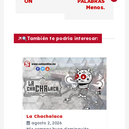
ÓN
PALABRAS
Menos.
v
e
g
También te podría interesar:
a
c
i
ó
n
La Chachalaca
d
agosto 2, 2026