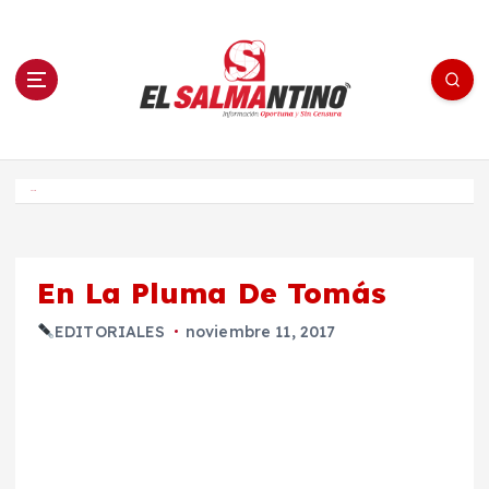
S
a
l
t
a
r
a
l
c
o
El Salmantino - medios/noticias/editorial
n
t
e
Inicio
n
i
d
o
En La Pluma De Tomás
EDITORIALES
noviembre 11, 2017