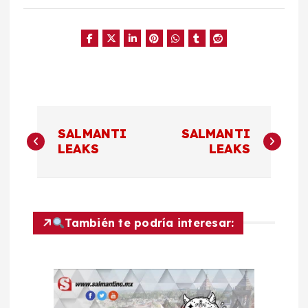
N
SALMANTI
SALMANTI
a
LEAKS
LEAKS
v
e
También te podría interesar:
g
a