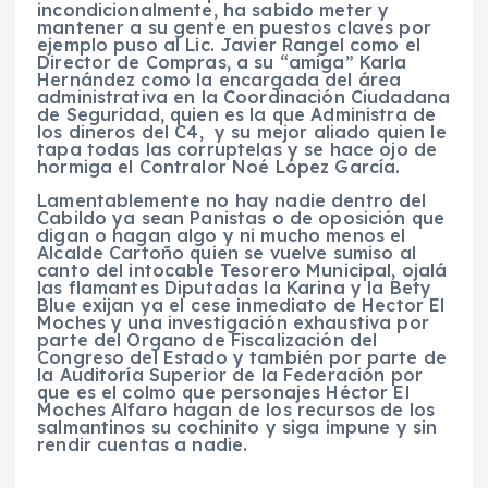
incondicionalmente, ha sabido meter y
mantener a su gente en puestos claves por
ejemplo puso al Lic. Javier Rangel como el
Director de Compras, a su “amiga” Karla
Hernández como la encargada del área
administrativa en la Coordinación Ciudadana
de Seguridad, quien es la que Administra de
los dineros del C4, y su mejor aliado quien le
tapa todas las corruptelas y se hace ojo de
hormiga el Contralor Noé López García.
Lamentablemente no hay nadie dentro del
Cabildo ya sean Panistas o de oposición que
digan o hagan algo y ni mucho menos el
Alcalde Cartoño quien se vuelve sumiso al
canto del intocable Tesorero Municipal, ojalá
las flamantes Diputadas la Karina y la Bety
Blue exijan ya el cese inmediato de Hector El
Moches y una investigación exhaustiva por
parte del Organo de Fiscalización del
Congreso del Estado y también por parte de
la Auditoría Superior de la Federación por
que es el colmo que personajes Héctor El
Moches Alfaro hagan de los recursos de los
salmantinos su cochinito y siga impune y sin
rendir cuentas a nadie.