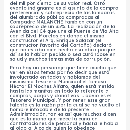
del mil por ciento de su valor real. Otro
evento indignante es el asunto de la compra
preferencial y sobreprecio de las lámparas
del alumbrado público compradas al
Compadre MALANCHE también con un
sobreprecio de un 35%. La realización de la
Avenida del C4 que une al Puente de Vía Alta
con el Blvd. Morelos en donde el mismo
constructor el Arq. Enrique Salazar (el
constructor favorito del Cartoño) declaró
que no estaba bien hecha esa obra porque
así se la habían pedido o sea curándose en
salud y muchos temas más de corrupción.
Pero hay un personaje que tiene mucho que
ver en estos temas por no decir que está
involucrado en todos y hablamos del
mismísimo Tesorero Municipal el famoso
Héctor El Moches Alfaro, quien está metido
hasta las manitas en todo lo referente a
compras, pagos y donativos … obvio es el
Tesorero Municipal. Y por tener este gran
talento es la razón por la cual se ha vuelto el
hombre intocable de la presente
Administración, tan es así que muchos dicen
que es la mano que mece la cuna en
contrataciones de personal y hasta le habla
al oído al Alcalde quien lo obedece