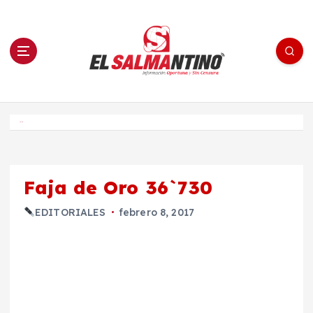
S
a
l
t
a
r
a
l
c
o
El Salmantino - medios/noticias/editorial
n
t
e
Inicio
n
i
d
o
Faja de Oro 36`730
EDITORIALES
febrero 8, 2017