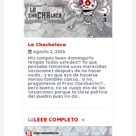
c
i
ó
La Chachalaca
n
agosto 2, 2026
Mis compas buen dominguito
d
tengan todos ustedes!!! Yo que
pensaba tomarme unas merecidas
vacaciones después de no hacer
nada… y es que eso de hacerse
e
menso también cansa… si no,
pregúntenle al Presi Checharrín!!!…
pero bueno, no se cuajó eso de las
e
vacaciones porque la clase política
del pueblo pues no da…
n
LEER COMPLETO
t