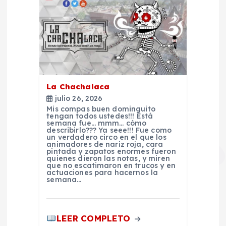
r
a
d
a
La Chachalaca
julio 26, 2026
s
Mis compas buen dominguito
tengan todos ustedes!!! Está
semana fue… mmm… cómo
describirlo??? Ya seee!!! Fue como
un verdadero circo en el que los
animadores de nariz roja, cara
pintada y zapatos enormes fueron
quienes dieron las notas, y miren
que no escatimaron en trucos y en
actuaciones para hacernos la
semana…
LEER COMPLETO