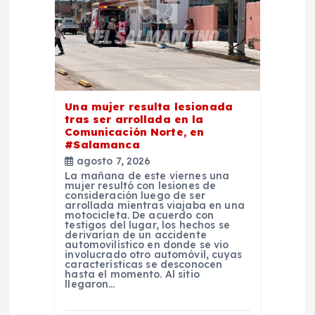
d
e
e
Una mujer resulta lesionada
n
tras ser arrollada en la
Comunicación Norte, en
#Salamanca
t
agosto 7, 2026
La mañana de este viernes una
r
mujer resultó con lesiones de
consideración luego de ser
arrollada mientras viajaba en una
motocicleta. De acuerdo con
a
testigos del lugar, los hechos se
derivarían de un accidente
automovilístico en donde se vio
d
involucrado otro automóvil, cuyas
características se desconocen
hasta el momento. Al sitio
llegaron…
a