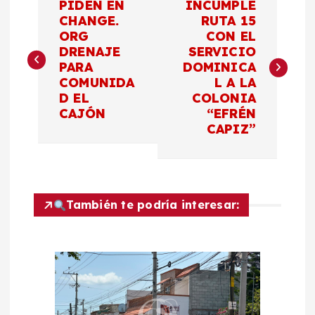
PIDEN EN
INCUMPLE
a
CHANGE.
RUTA 15
ORG
CON EL
DRENAJE
SERVICIO
v
PARA
DOMINICA
COMUNIDA
L A LA
e
D EL
COLONIA
CAJÓN
“EFRÉN
g
CAPIZ”
a
c
También te podría interesar:
i
ó
n