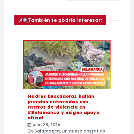
a
c
También te podría interesar:
i
ó
n
d
e
Madres buscadoras hallan
prendas enterradas con
rastros de violencia en
e
#Salamanca y exigen apoyo
oficial
n
julio 28, 2026
En Salamanca, un nuevo operativo