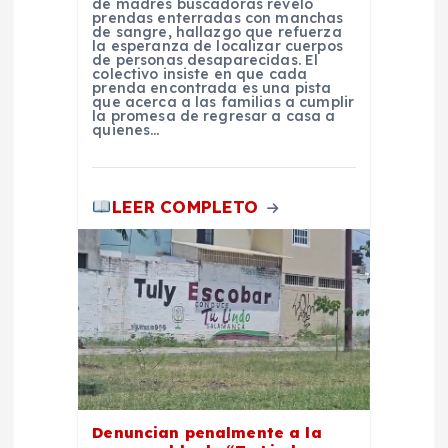
de madres buscadoras reveló
t
prendas enterradas con manchas
de sangre, hallazgo que refuerza
la esperanza de localizar cuerpos
r
de personas desaparecidas. El
colectivo insiste en que cada
prenda encontrada es una pista
que acerca a las familias a cumplir
a
la promesa de regresar a casa a
quienes…
d
LEER COMPLETO
a
s
Denuncian penalmente a la