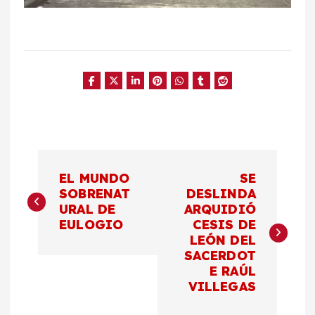
N
EL MUNDO
SE
a
SOBRENAT
DESLINDA
URAL DE
ARQUIDIÓ
EULOGIO
CESIS DE
v
LEÓN DEL
SACERDOT
e
E RAÚL
VILLEGAS
g