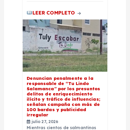
a
LEER COMPLETO
s
Denuncian penalmente a la
responsable de “Tu Lindo
Salamanca” por los presuntos
delitos de enriquecimiento
ilícito y tráfico de influencias;
señalan campaña con más de
100 bardas y publicidad
irregular
julio 27, 2026
Mientras cientos de salmantinos