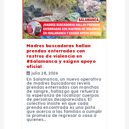
n
d
e
Madres buscadoras hallan
e
prendas enterradas con
rastros de violencia en
#Salamanca y exigen apoyo
n
oficial
julio 28, 2026
t
En Salamanca, un nuevo operativo
de madres buscadoras reveló
prendas enterradas con manchas
de sangre, hallazgo que refuerza
r
la esperanza de localizar cuerpos
de personas desaparecidas. El
colectivo insiste en que cada
a
prenda encontrada es una pista
que acerca a las familias a cumplir
la promesa de regresar a casa a
quienes…
d