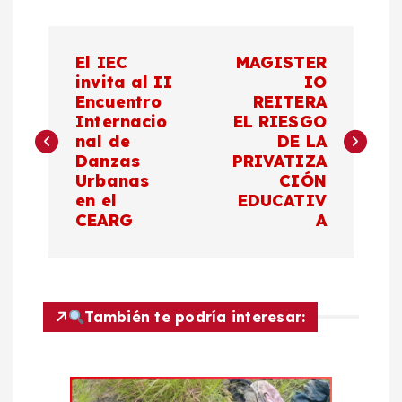
N
El IEC
MAGISTER
a
invita al II
IO
Encuentro
REITERA
Internacio
EL RIESGO
v
nal de
DE LA
Danzas
PRIVATIZA
e
Urbanas
CIÓN
en el
EDUCATIV
g
CEARG
A
a
c
También te podría interesar:
i
ó