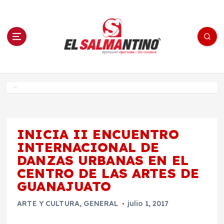
S
a
l
t
a
r
a
l
c
o
El Salmantino - medios/noticias/editorial
n
t
e
Inicio
n
i
d
o
INICIA II ENCUENTRO
INTERNACIONAL DE
DANZAS URBANAS EN EL
CENTRO DE LAS ARTES DE
GUANAJUATO
ARTE Y CULTURA
,
GENERAL
julio 1, 2017