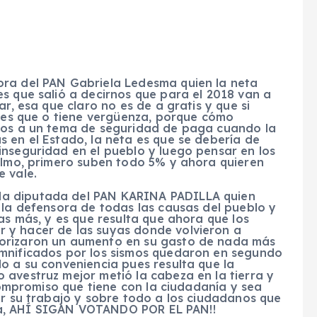
dora del PAN Gabriela Ledesma quien la neta
s que salió a decirnos que para el 2018 van a
r, esa que claro no es de a gratis y que si
a es que o tiene vergüenza, porque cómo
rsos a un tema de seguridad de paga cuando la
 en el Estado, la neta es que se debería de
inseguridad en el pueblo y luego pensar en los
colmo, primero suben todo 5% y ahora quieren
e vale.
 la diputada del PAN KARINA PADILLA quien
 la defensora de todas las causas del pueblo y
as más, y es que resulta que ahora que los
 y hacer de las suyas donde volvieron a
torizaron un aumento en su gasto de nada más
amnificados por los sismos quedaron en segundo
o a su conveniencia pues resulta que la
 avestruz mejor metió la cabeza en la tierra y
 compromiso que tiene con la ciudadanía y sea
ar su trabajo y sobre todo a los ciudadanos que
ncia, AHÍ SIGAN VOTANDO POR EL PAN!!