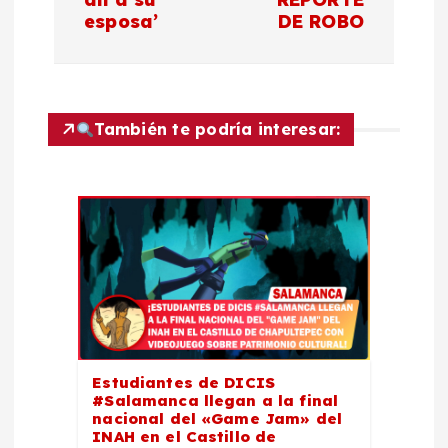
g
esposa’
DE ROBO
a
c
También te podría interesar:
i
ó
n
d
e
e
Estudiantes de DICIS
#Salamanca llegan a la final
nacional del «Game Jam» del
n
INAH en el Castillo de