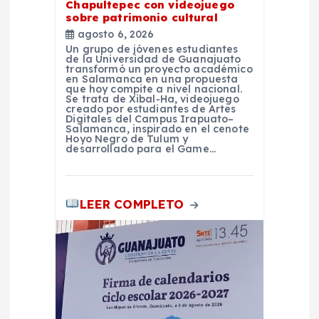
Chapultepec con videojuego
sobre patrimonio cultural
t
agosto 6, 2026
Un grupo de jóvenes estudiantes
r
de la Universidad de Guanajuato
transformó un proyecto académico
en Salamanca en una propuesta
que hoy compite a nivel nacional.
a
Se trata de Xibal-Ha, videojuego
creado por estudiantes de Artes
Digitales del Campus Irapuato–
d
Salamanca, inspirado en el cenote
Hoyo Negro de Tulum y
desarrollado para el Game…
a
s
LEER COMPLETO