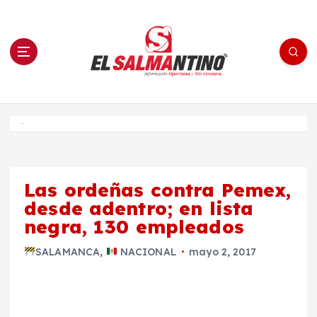
S
a
l
t
a
r
a
l
c
o
El Salmantino - medios/noticias/editorial
n
t
e
Inicio
n
i
d
o
Las ordeñas contra Pemex,
desde adentro; en lista
negra, 130 empleados
SALAMANCA
,
NACIONAL
mayo 2, 2017