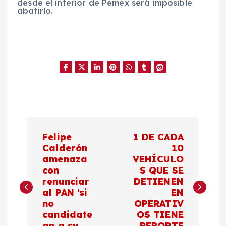
desde el interior de Pemex será imposible
abatirlo.
N
Felipe
1 DE CADA
a
Calderón
10
amenaza
VEHÍCULO
con
S QUE SE
v
renunciar
DETIENEN
al PAN ‘si
EN
e
no
OPERATIV
candidate
OS TIENE
an a su
REPORTE