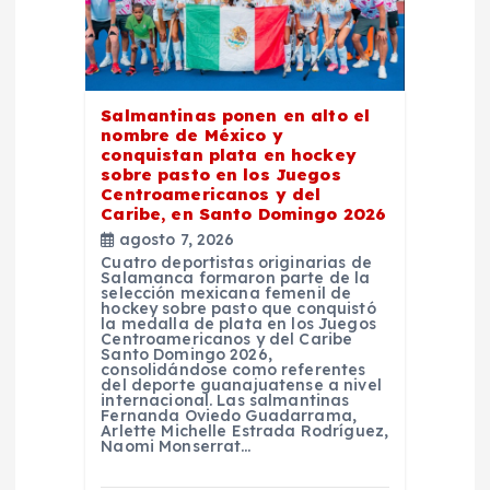
e
e
Salmantinas ponen en alto el
n
nombre de México y
conquistan plata en hockey
sobre pasto en los Juegos
t
Centroamericanos y del
Caribe, en Santo Domingo 2026
r
agosto 7, 2026
Cuatro deportistas originarias de
Salamanca formaron parte de la
a
selección mexicana femenil de
hockey sobre pasto que conquistó
la medalla de plata en los Juegos
d
Centroamericanos y del Caribe
Santo Domingo 2026,
consolidándose como referentes
del deporte guanajuatense a nivel
a
internacional. Las salmantinas
Fernanda Oviedo Guadarrama,
Arlette Michelle Estrada Rodríguez,
s
Naomi Monserrat…