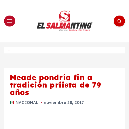
S
a
l
t
a
r
a
l
c
o
El Salmantino - medios/noticias/editorial
n
t
e
Inicio
n
i
d
o
Meade pondría fin a
tradición priista de 79
años
NACIONAL
noviembre 28, 2017