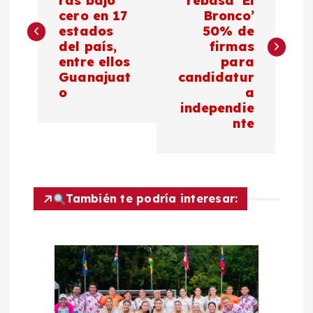
ras bajo
rebasa ‘El
cero en 17
Bronco’
v
estados
50% de
del país,
firmas
e
entre ellos
para
Guanajuat
candidatur
g
o
a
independie
a
nte
c
i
También te podría interesar:
ó
n
d