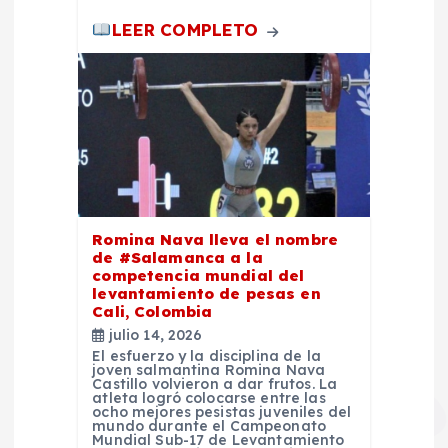
a
LEER COMPLETO
s
Romina Nava lleva el nombre
de #Salamanca a la
competencia mundial del
levantamiento de pesas en
Cali, Colombia
julio 14, 2026
El esfuerzo y la disciplina de la
joven salmantina Romina Nava
Castillo volvieron a dar frutos. La
atleta logró colocarse entre las
ocho mejores pesistas juveniles del
mundo durante el Campeonato
Mundial Sub-17 de Levantamiento