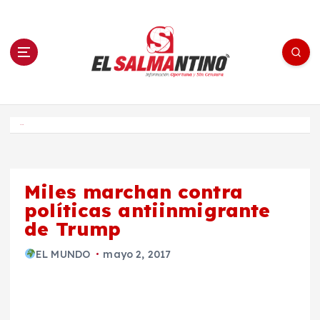
S
a
l
t
a
r
a
l
c
o
El Salmantino - medios/noticias/editorial
n
t
e
Inicio
n
i
d
o
Miles marchan contra
políticas antiinmigrante
de Trump
EL MUNDO
mayo 2, 2017