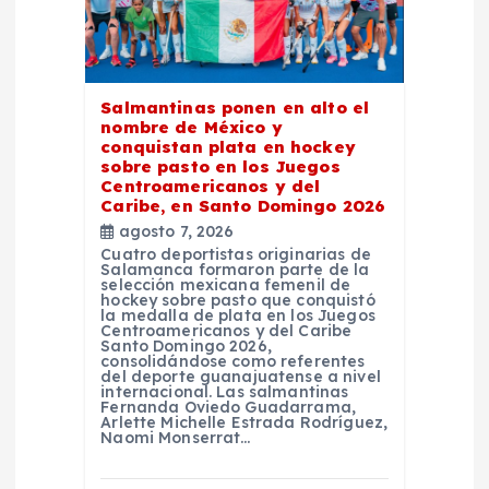
n
d
e
Salmantinas ponen en alto el
nombre de México y
conquistan plata en hockey
e
sobre pasto en los Juegos
Centroamericanos y del
Caribe, en Santo Domingo 2026
n
agosto 7, 2026
Cuatro deportistas originarias de
t
Salamanca formaron parte de la
selección mexicana femenil de
hockey sobre pasto que conquistó
la medalla de plata en los Juegos
r
Centroamericanos y del Caribe
Santo Domingo 2026,
consolidándose como referentes
a
del deporte guanajuatense a nivel
internacional. Las salmantinas
Fernanda Oviedo Guadarrama,
Arlette Michelle Estrada Rodríguez,
d
Naomi Monserrat…