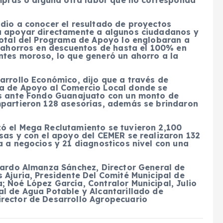
 dio a conocer el resultado de proyectos
ra apoyar directamente a algunos ciudadanos y
 total del Programa de Apoyo lo englobaran a
r ahorros en descuentos de hasta el 100% en
ntes moroso, lo que generó un ahorro a la
arrollo Económico, dijo que a través de
ña de Apoyo al Comercio Local donde se
os ante Fondo Guanajuato con un monto de
mpartieron 128 asesorías, además se brindaron
ó el Mega Reclutamiento se tuvieron 2,100
sas y con el apoyo del CEMER se realizaron 132
a a negocios y 21 diagnosticos nivel con una
erardo Almanza Sánchez, Director General de
 Ajuria, Presidente Del Comité Municipal de
 Noé López García, Contralor Municipal, Julio
al de Agua Potable y Alcantarillado de
rector de Desarrollo Agropecuario