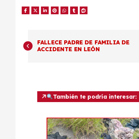
N
FALLECE PADRE DE FAMILIA DE
ACCIDENTE EN LEÓN
a
v
e
También te podría interesar:
g
a