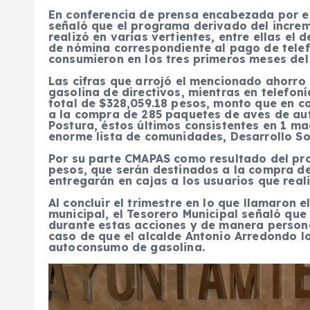
En conferencia de prensa encabezada por el
señaló que el programa derivado del increm
realizó en varias vertientes, entre ellas el
de nómina correspondiente al pago de telef
consumieron en los tres primeros meses del
Las cifras que arrojó el mencionado ahorro
gasolina de directivos, mientras en telefoní
total de $328,059.18 pesos, monto que en c
a la compra de 285 paquetes de aves de au
Postura, éstos últimos consistentes en 1 ma
enorme lista de comunidades, Desarrollo Soc
Por su parte CMAPAS como resultado del pro
pesos, que serán destinados a la compra d
entregarán en cajas a los usuarios que real
Al concluir el trimestre en lo que llamaron
municipal, el Tesorero Municipal señaló qu
durante estas acciones y de manera personal
caso de que el alcalde Antonio Arredondo lo
autoconsumo de gasolina.