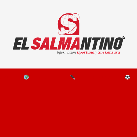
El Salmantino - medios/noticias/editorial
NAL
EL MUNDO
EDITORIALES
D