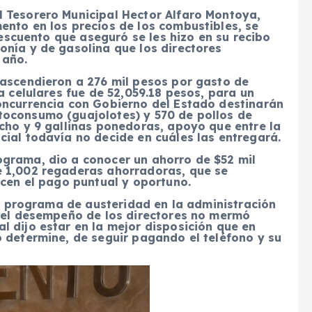
 Tesorero Municipal Hector Alfaro Montoya,
ento en los precios de los combustibles, se
 descuento que aseguró se les hizo en su recibo
onía y de gasolina que los directores
 año.
 ascendieron a 276 mil pesos por gasto de
a celulares fue de 52,059.18 pesos, para un
oncurrencia con Gobierno del Estado destinarán
toconsumo (guajolotes) y 570 de pollos de
cho y 9 gallinas ponedoras, apoyo que entre la
ial todavía no decide en cuáles las entregará.
grama, dio a conocer un ahorro de $52 mil
e 1,002 regaderas ahorradoras, que se
icen el pago puntual y oportuno.
 el programa de austeridad en la administración
e el desempeño de los directores no mermó
 dijo estar en la mejor disposición que en
 determine, de seguir pagando el teléfono y su