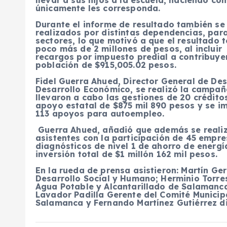
únicamente les corresponda.
Durante el informe de resultado también se
realizados por distintas dependencias, pa
sectores, lo que motivó a que el resultado
poco más de 2 millones de pesos, al inclui
recargos por impuesto predial a contribuye
población de $915,005.02 pesos.
Fidel Guerra Ahued, Director General de Des
Desarrollo Económico, se realizó la campa
llevaron a cabo las gestiones de 20 crédit
apoyo estatal de $875 mil 890 pesos y se i
113 apoyos para autoempleo.
Guerra Ahued, añadió que además se realiz
asistentes con la participación de 45 empre
diagnósticos de nivel 1 de ahorro de energí
inversión total de $1 millón 162 mil pesos.
En la rueda de prensa asistieron: Martín G
Desarrollo Social y Humano; Herminio Torres
Agua Potable y Alcantarillado de Salamanca;
Lavador Padilla Gerente del Comité Municip
Salamanca y Fernando Martínez Gutiérrez di