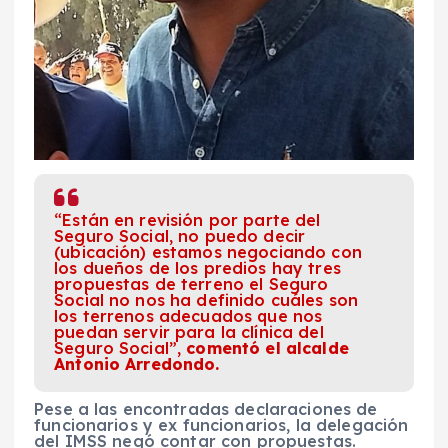
“Están en revisión por parte del
Seguro Social, no puedo decir
(ubicación) estamos negociando con
los dueños de los predios hay tres
propuestas de terreno el Seguro
Social no nos ha definido cuáles son
los terrenos adecuados que nos
puedan servir para la clínica del
Seguro Social”,
comentó el alcalde
Antonio Arredondo.
Pese a las encontradas declaraciones de
funcionarios y ex funcionarios, la delegación
del IMSS negó contar con propuestas.