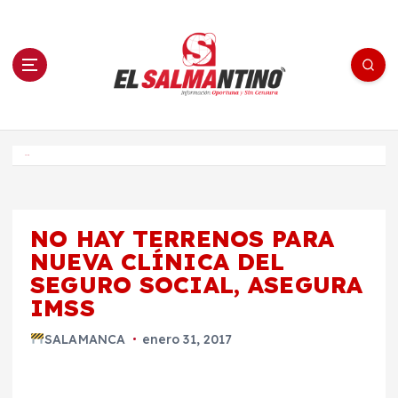
S
a
l
t
a
r
a
l
c
o
El Salmantino - medios/noticias/editorial
n
t
e
Inicio
n
i
d
o
NO HAY TERRENOS PARA
NUEVA CLÍNICA DEL
SEGURO SOCIAL, ASEGURA
IMSS
SALAMANCA
enero 31, 2017