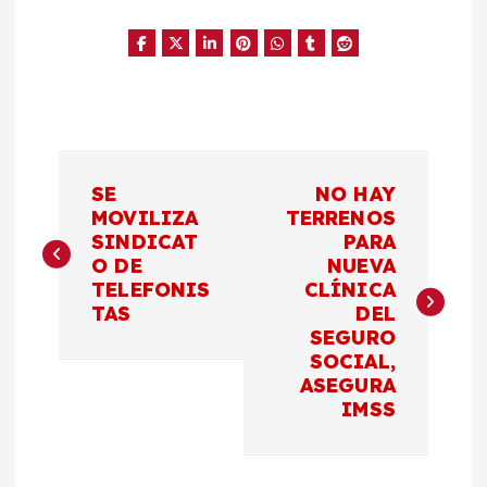
N
SE
NO HAY
a
MOVILIZA
TERRENOS
SINDICAT
PARA
O DE
NUEVA
v
TELEFONIS
CLÍNICA
TAS
DEL
e
SEGURO
SOCIAL,
g
ASEGURA
IMSS
a