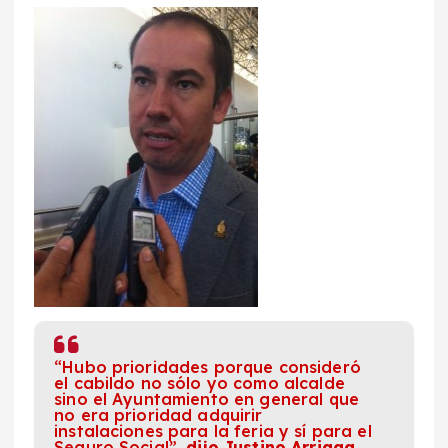
“Hubo prioridades porque consideró
el cabildo no sólo yo como alcalde
sino el Ayuntamiento en general que
no era prioridad adquirir
instalaciones para la feria y sí para el
Seguro Social”,
dijo Justino Arriaga