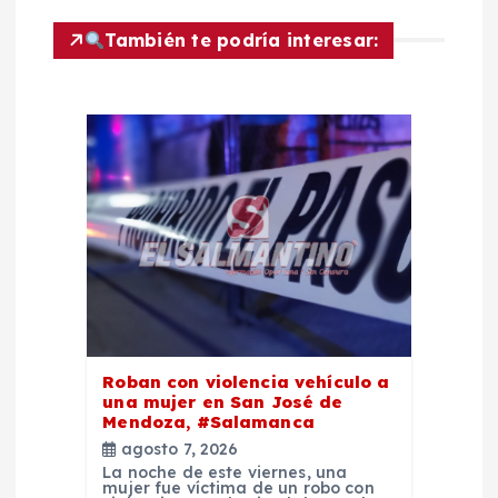
c
También te podría interesar:
i
ó
n
d
e
e
n
Roban con violencia vehículo a
una mujer en San José de
Mendoza, #Salamanca
t
agosto 7, 2026
La noche de este viernes, una
r
mujer fue víctima de un robo con